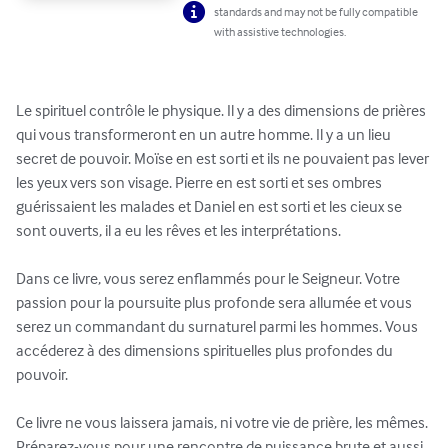
standards and may not be fully compatible
with assistive technologies.
Le spirituel contrôle le physique. Il y a des dimensions de prières 
qui vous transformeront en un autre homme. Il y a un lieu 
secret de pouvoir. Moïse en est sorti et ils ne pouvaient pas lever 
les yeux vers son visage. Pierre en est sorti et ses ombres 
guérissaient les malades et Daniel en est sorti et les cieux se 
sont ouverts, il a eu les rêves et les interprétations.

Dans ce livre, vous serez enflammés pour le Seigneur. Votre 
passion pour la poursuite plus profonde sera allumée et vous 
serez un commandant du surnaturel parmi les hommes. Vous 
accéderez à des dimensions spirituelles plus profondes du 
pouvoir.

Ce livre ne vous laissera jamais, ni votre vie de prière, les mêmes. 
Préparez-vous pour une rencontre de puissance brute et aussi 