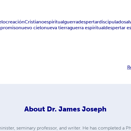
elo
creación
Cristiano
espiritual
guerra
despertar
discipulado
sal
promiso
nuevo cielo
nueva tierra
guerra espiritual
despertar es
R
About
Dr. James Joseph
inister, seminary professor, and writer. He has completed a Ph.D