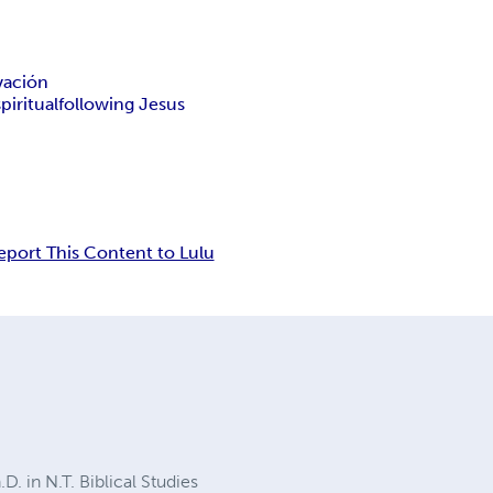
vación
piritual
following Jesus
eport This Content to Lulu
. in N.T. Biblical Studies