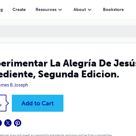
gunda Edicion.
ng
Create
Resources
About
Bookstore
erimentar La Alegría De Jesú
diente, Segunda Edicion.
James B. Joseph
k
Add to Cart
9
 ebook may not meet accessibility standards and may not be fully compatible