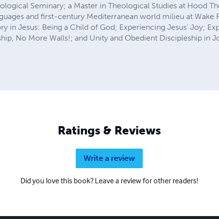
eological Seminary; a Master in Theological Studies at Hood T
nguages and first-century Mediterranean world milieu at Wake F
ory in Jesus: Being a Child of God; Experiencing Jesus’ Joy; Ex
hip, No More Walls!; and Unity and Obedient Discipleship in J
Ratings & Reviews
Write a review
Did you love this book? Leave a review for other readers!