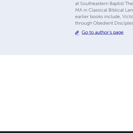
at Southeastern Baptist Th
MA in Classical Biblical La
earlier books include, Vict
through Obedient Disciples
Go to author's page