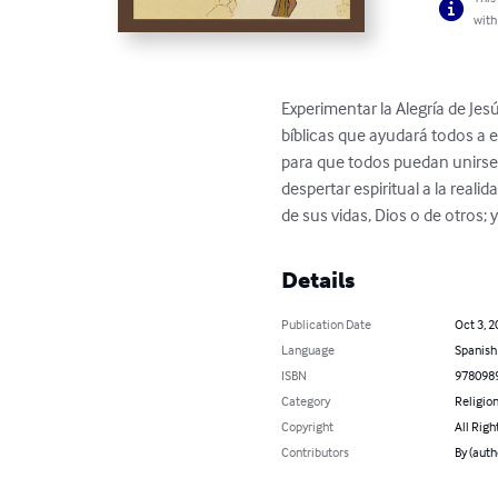
with
Experimentar la Alegría de Jes
bíblicas que ayudará todos a e
para que todos puedan unirse a
despertar espiritual a la reali
de sus vidas, Dios o de otros; 
Details
Publication Date
Oct 3, 2
Language
Spanish
ISBN
978098
Category
Religion
Copyright
All Righ
Contributors
By (auth