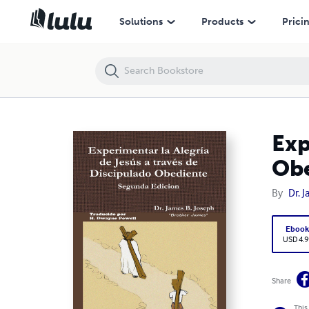
Experimentar La Alegría De Jesús a Través Discipulado Obediente, Se
Solutions
Products
Prici
Exp
Obe
By
Dr. 
Eboo
USD 4.9
Share
This