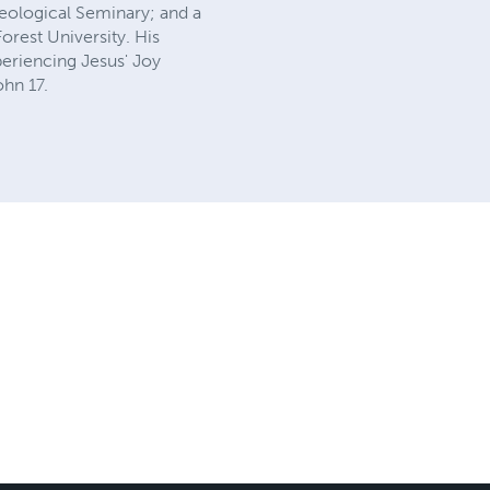
heological Seminary; and a
orest University. His
periencing Jesus' Joy
ohn 17.