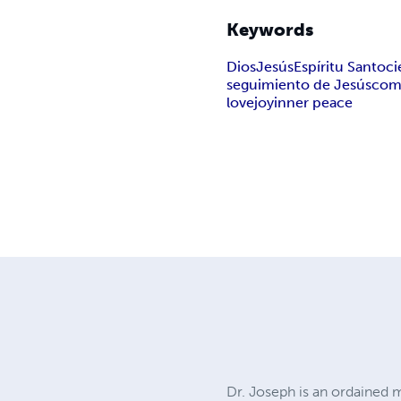
Keywords
Dios
Jesús
Espíritu Santo
ci
seguimiento de Jesús
com
love
joy
inner peace
Dr. Joseph is an ordained m