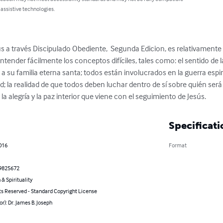
 assistive technologies.
ús a través Discipulado Obediente,  Segunda Edicion, es relativamente
ntender fácilmente los conceptos difíciles, tales como: el sentido de la
 su familia eterna santa; todos están involucrados en la guerra espirit
dad; la realidad de que todos deben luchar dentro de sí sobre quién ser
y la alegría y la paz interior que viene con el seguimiento de Jesús.
Specificati
016
Format
9825672
 & Spirituality
ts Reserved - Standard Copyright License
or): Dr. James B. Joseph