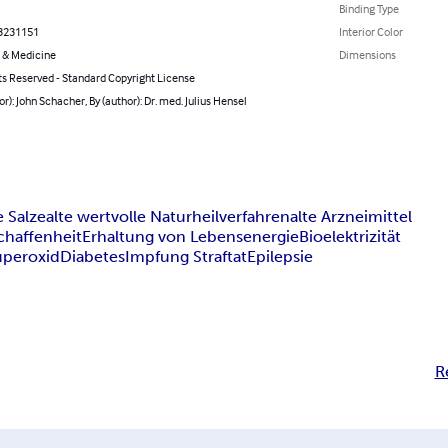
Binding Type
3231151
Interior Color
 & Medicine
Dimensions
ts Reserved - Standard Copyright License
or): John Schacher, By (author): Dr. med. Julius Hensel
e Salze
alte wertvolle Naturheilverfahren
alte Arzneimittel
chaffenheit
Erhaltung von Lebensenergie
Bioelektrizität
uperoxid
Diabetes
Impfung Straftat
Epilepsie
R