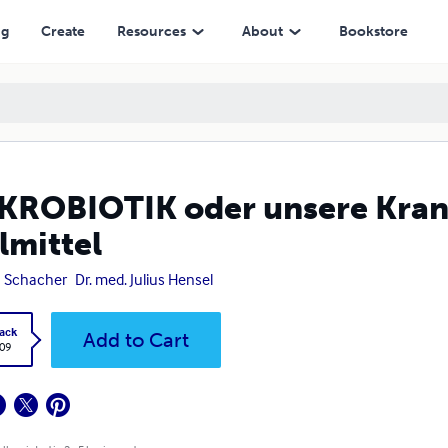
ng
Create
Resources
About
Bookstore
ROBIOTIK oder unsere Kran
lmittel
 Schacher
Dr. med. Julius Hensel
ack
Add to Cart
.09