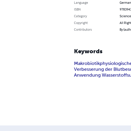
Language
German
ISBN
978394
Category
Science
Copyright
All Righ
Contributors
By (auth
Keywords
Makrobiotik
physiologisch
Verbesserung der Blutbes
Anwendung Wasserstoffs