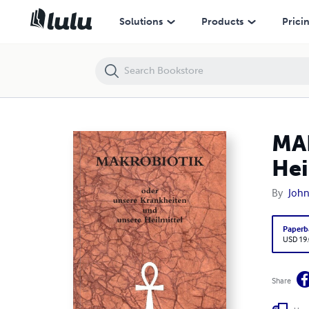
MAKROBIOTIK oder unsere Krankheiten und unsere Heilmittel
Solutions
Products
Prici
MAK
Hei
By
John
Paperb
USD 19
Share