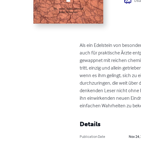
Usua
Als ein Edelstein von besonder
auch für praktische Ärzte entp
gewappnet mit reichen chemis
tritt, einzig und allein getri
wenn es ihm gelingt, sich zu
durchzuringen, die weit über
denkenden Leser nicht ohne Ein
ihn einwirkenden neuen Eindrü
einfachen Wahrheiten zu be
Details
Publication Date
Nov 24,