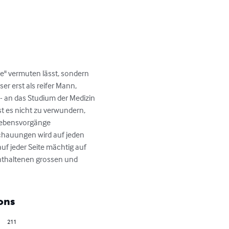
te" vermuten lässt, sondern 
r erst als reifer Mann, 
 an das Studium der Medizin 
st es nicht zu verwundern, 
 Lebensvorgänge 
chauungen wird auf jeden 
uf jeder Seite mächtig auf 
enthaltenen grossen und 
ons
211