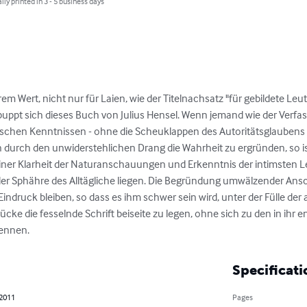
lly printed in 3 - 5 business days
em Wert, nicht nur für Laien, wie der Titelnachsatz "für gebildete Leu
uppt sich dieses Buch von Julius Hensel. Wenn jemand wie der Verfasse
chen Kenntnissen - ohne die Scheuklappen des Autoritätsglaubens -
eben durch den unwiderstehlichen Drang die Wahrheit zu ergründen, so i
 einer Klarheit der Naturanschauungen und Erkenntnis der intimsten
 der Sphähre des Alltägliche liegen. Die Begründung umwälzender Ans
druck bleiben, so dass es ihm schwer sein wird, unter der Fülle der a
cke die fesselnde Schrift beiseite zu legen, ohne sich zu den in ihr 
kennen.
Specificati
 2011
Pages