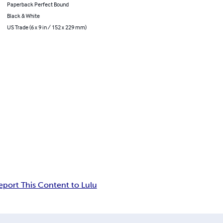
Paperback Perfect Bound
Black & White
US Trade (6 x 9 in / 152 x 229 mm)
eport This Content to Lulu