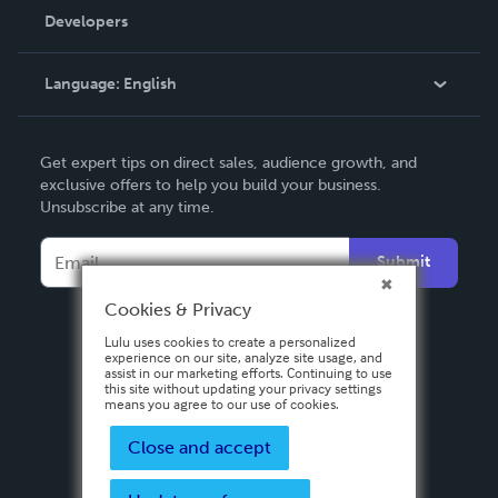
Order Lookup
Developers
Podcast
Knowledge Base
Language:
English
Contact Support
English
Get expert tips on direct sales, audience growth, and
Deutsch
exclusive offers to help you build your business.
Unsubscribe at any time.
Français
Italiano
Submit
Español
Cookies & Privacy
Lulu uses cookies to create a personalized
experience on our site, analyze site usage, and
assist in our marketing efforts. Continuing to use
this site without updating your privacy settings
means you agree to our use of cookies.
Close and accept