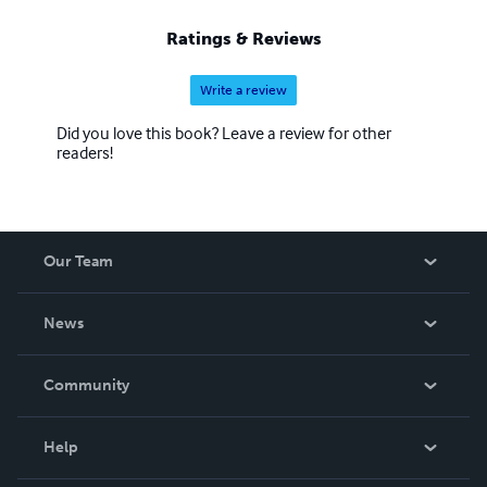
Ratings & Reviews
Write a review
Did you love this book? Leave a review for other
readers!
Our Team
About Us
News
Careers
In The News
Community
Events
Blog
Help
Videos