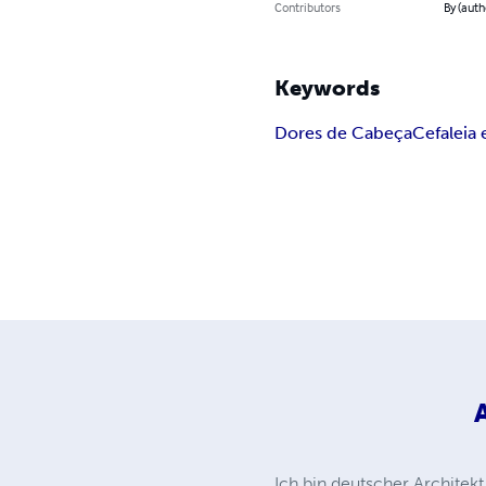
Contributors
By (auth
Keywords
Dores de Cabeça
Cefaleia 
Ich bin deutscher Architek