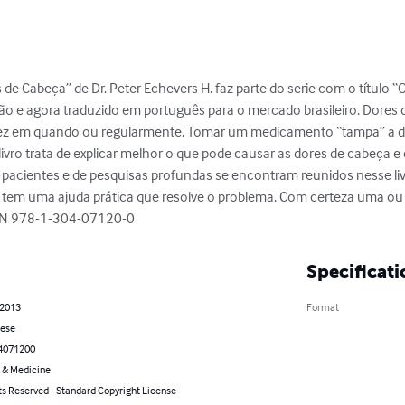
 de Cabeça” de Dr. Peter Echevers H. faz parte do serie com o título “
ão e agora traduzido em português para o mercado brasileiro. Dores 
 vez em quando ou regularmente. Tomar um medicamento “tampa” a d
o trata de explicar melhor o que pode causar as dores de cabeça e c
, pacientes e de pesquisas profundas se encontram reunidos nesse liv
 tem uma ajuda prática que resolve o problema. Com certeza uma ou
SBN 978-1-304-07120-0
Specificati
 2013
Format
ese
4071200
 & Medicine
ts Reserved - Standard Copyright License