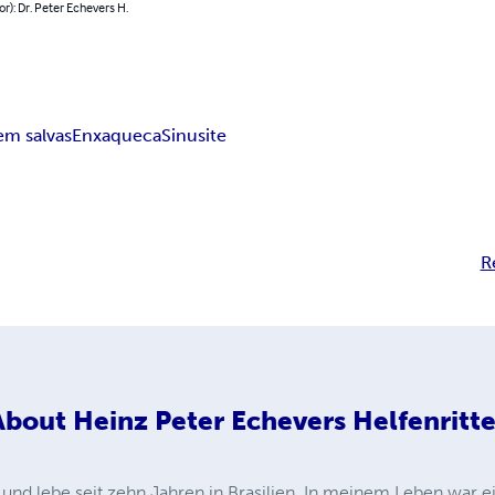
or): Dr. Peter Echevers H.
em salvas
Enxaqueca
Sinusite
R
About
Heinz Peter Echevers Helfenritte
t und lebe seit zehn Jahren in Brasilien. In meinem Leben wa