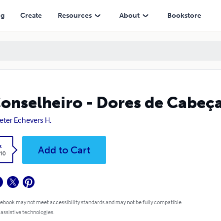
ng
Create
Resources
About
Bookstore
onselheiro - Dores de Cabeç
Peter Echevers H.
k
Add to Cart
.10
 ebook may not meet accessibility standards and may not be fully compatible
 assistive technologies.