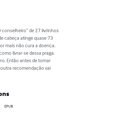
O conselheiro” de 27 livrinhos 
de cabeça atinge quase 73 
or mais não cura a doença. 
omo livrar-se dessa praga. 
ro. Então antes de tomar 
 outra recomendação vai 
ons
EPUB