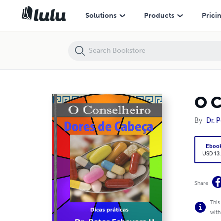
O Conselheiro - Dores de Cabeça
Solutions
Products
Prici
O C
By
Dr. 
Eboo
USD 13
Share
This
with