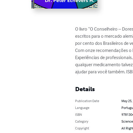
O livro “O Conselheiro – Dores
escritos para o mercado alem
por cento dos Brasileiros de
Com onze recomendações o livr
Experiências de professionais
qualquer medicamento talvez
ajudar para você também. I
Details
Publication Date
May 25,
Language
Portugu
ISBN
978130
Category
Science
Copyright
All Righ