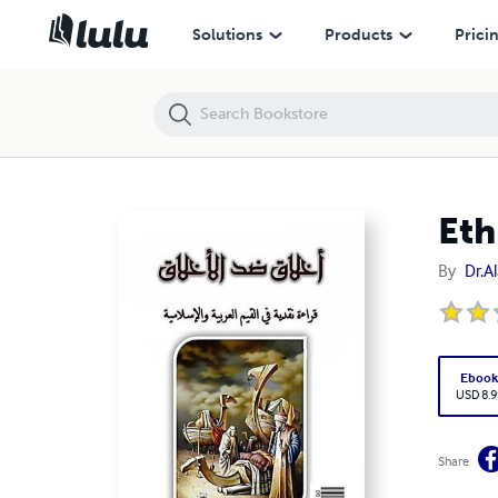
Ethics Against Ethics أخلاق ضد الأخلاق
Solutions
Products
Prici
By
Dr.
Eboo
USD 8.9
Share