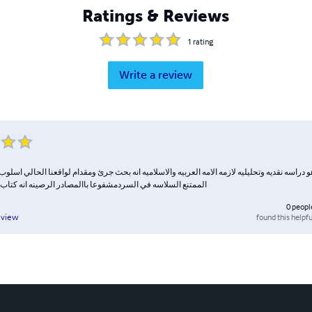
Ratings & Reviews
1
rating
Write a review
و دراسه نقديه وتحليليه لازمه الامه العربيه والاسلاميه انه بحث جرئ ومقدام لواقعنا الحالي اسلو
الممتنع السلاسه في السردمشفوعا باالمصادر الرصينه انه كتاب 
0
peopl
found this helpfu
eview