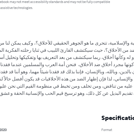
 ebook may not meet accessibility standards and may not be fully compatible
 assistive technologies.
ية والإسلامية، تتحرى ما هو الجوهر الحقيقي للأخلاق؟، وكيف يمكن لنا من 
ضد من الأخلاق؟، حيث سيكتشف القارئ اللبيب في ثنايا رحلته الفكرية المم
و له وكأنها أخلاق، ربما سيكتشف من بعد التعريف بها وتفكيكها وتحليل أسبا
و كونها مجرد أخلاق ضد الأخلاق،  فنحن أمة العرب والمسلمين عندما فقدنا 
الدين، وبالله، وبالإنسان، فإننا بذلك قد فقدنا شيئاً مهما، وهو أننا قد فقدن
الإنساني، لذا فإن إظهار الضد من هذه الأخلاقيات قد يكون أفضل حالاً لنا،
ن عليه من تناقض، ومن تخلف ومن تخبط في منظومة القيم التي نحن عليها
تقديم البديل عن كل ذلك، وهو ترسيخ قيم الحب والإنسانية الحقة وعشق 
Specificati
 2020
Format