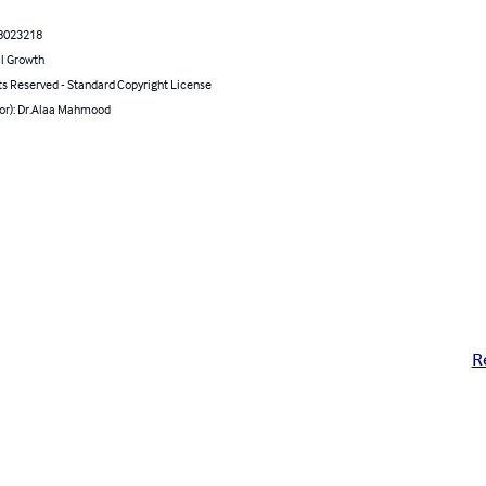
8023218
l Growth
ts Reserved - Standard Copyright License
hor): Dr.Alaa Mahmood
R