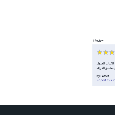
1
Review
ب الكتاب السهل
يستحق القرائه
by
Lateef
Report this r