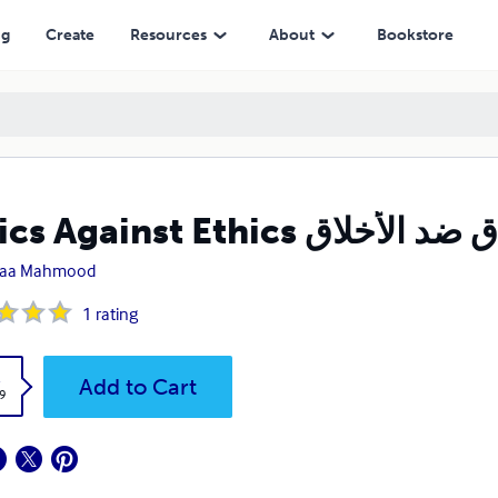
ng
Create
Resources
About
Bookstore
Ethics Again أخلاق ضد الأخلاق
Alaa Mahmood
1
rating
k
Add to Cart
9