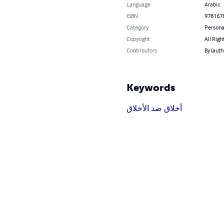
Language
Arabic
ISBN
978167
Category
Persona
Copyright
All Righ
Contributors
By (aut
Keywords
أخلاق ضد الأخلاق