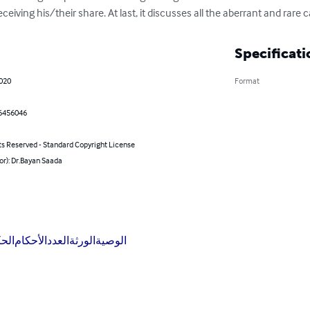
iving his/their share. At last, it discusses all the aberrant and rare 
Specificati
2020
Format
6456046
ts Reserved - Standard Copyright License
or): Dr.Bayan Saada
الوصية
الورثة
العدد
الأحكام
الح