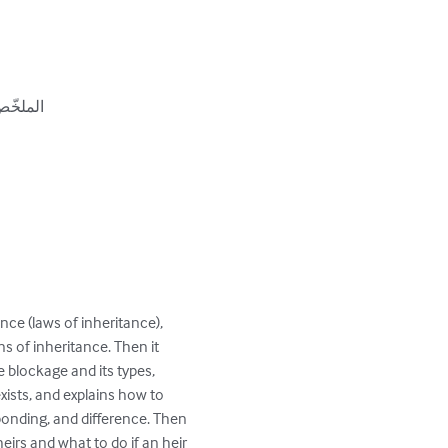
الملخّ

nce (laws of inheritance), 
ns of inheritance. Then it 
e blockage and its types, 
exists, and explains how to 
onding, and difference. Then 
eirs and what to do if an heir 