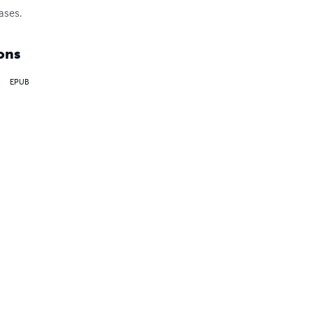
cases.
ons
EPUB