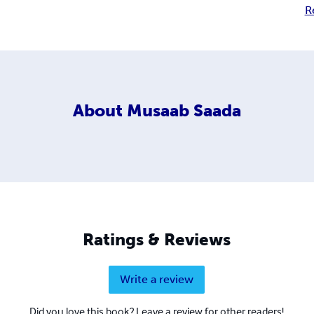
R
About
Musaab Saada
Ratings & Reviews
Write a review
Did you love this book? Leave a review for other readers!