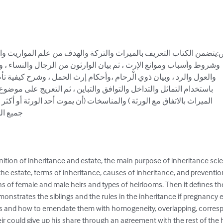
ص:يتضمن الكتاب التعريف بالميراث والتركة والهدف من علم المواريث وال
وشروط وأسباب وموانع الإرث ، ثم بيان الوارثون من الرجال والنساء ، وأ

والعول والرد ، وبيان ذوي الْرحام ،وأحكام إرث الحمل ، وشرح كيفية 

باستخدام التماثل والتداخل والتوافق والتباين ، ثم التعريج على موض

الميراث بالاتفاق مع الورثة ) والمناسخات (أن يموت أحد الورثة أو أكثر

جميع ا 

nition of inheritance and estate, the main purpose of inheritance scie
 the estate, terms of inheritance, causes of inheritance, and preventio
ons of female and male heirs and types of heirlooms. Then it defines th
t demonstrates the siblings and the rules in the inheritance if pregnancy 
ns and how to emendate them with homogeneity, overlapping, corresp
eir could give up his share through an agreement with the rest of the h