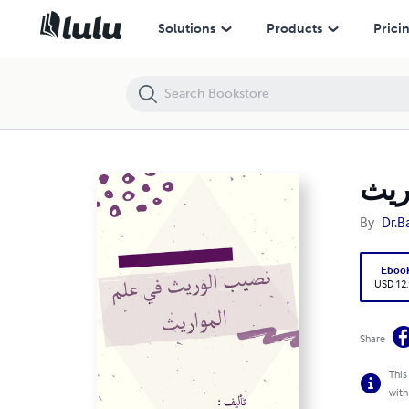
نصيب الوريث في علم المواريث
Solutions
Products
Prici
ريث
By
Dr.B
Eboo
USD 12
Share
This
with