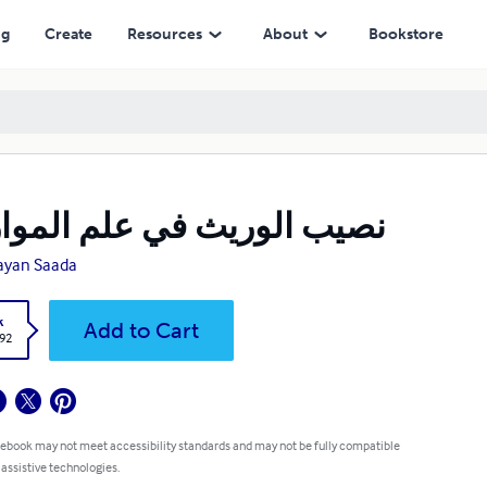
ng
Create
Resources
About
Bookstore
نصيب الوريث في علم الموا
ayan Saada
k
Add to Cart
.92
 ebook may not meet accessibility standards and may not be fully compatible
 assistive technologies.