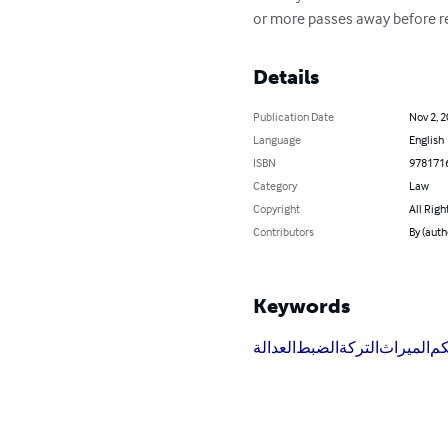
or more passes away before rece
Details
Publication Date
Nov 2, 
Language
English
ISBN
978171
Category
Law
Copyright
All Righ
Contributors
By (auth
Keywords
كم
الميراث
التركة
الضبط
العدالة