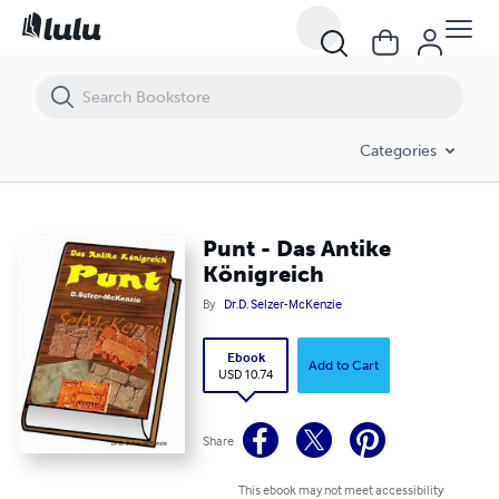
Punt - Das Antike Königreich
Categories
Punt - Das Antike
Königreich
By
Dr.D. Selzer-McKenzie
Ebook
Add to Cart
USD 10.74
Share
This ebook may not meet accessibility