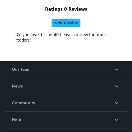
Ratings & Reviews
Write a review
Did you love this book? Leave a review for other
readers!
Our Team
About Us
News
Careers
In The News
Community
Events
Blog
Help
Videos