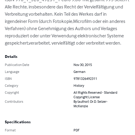
Alle Rechte, insbesondere das Recht der Vervielfältigung und 
Verbreitung vorbehalten. Kein Teil des Werkes darf in 
irgendeiner Form (durch Fotokopie,Microfilm oder ein anderes 
Verfahren) ohne Genehmigung des Authors und Verlages 
reproduziert oder unter Verwendung elektronischer Systeme 
gespeichert,verarbeitet, vervielfältigt oder verbreitet werden.
Details
Publication Date
Nov 30, 2015
Language
German
ISBN
9781326492311
Category
History
Copyright
All Rights Reserved - Standard
Copyright License
Contributors
By (author): Dr.D. Selzer-
McKenzie
Specifications
Format
PDF