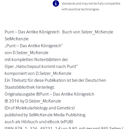
standards and may not be fully compatible
with assistive technologies.
Punt – Das Antike Königreich   Buch von Selzer_McKenzie 
SelMcKenzie

„Punt – Das Antike Königreich“

von D.Selzer_McKenzie

mit kompletten Notenblättern der

Oper „Hatschepsut kommt nach Punt“

komponiert von D.Selzer_McKenzie

Ein Titelsatz für diese Publikation ist bei der Deutschen 
Staatsbibliothek hinterlegt. 

Originalausgabe ®Punt – Das Antike Königreich

® 2016 by D.Selzer_McKenzie

(Dr.of Molekularbiology and Genetics)

published by SelMcKenzie Media Publishing

auch als Hörbuch und eBook (ePUB)

ISBN 978_1_326_49231_1 €uro 9,80  mit gesamt 995 Seiten (
