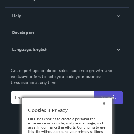
Events
Blog
Help
Videos
Order Lookup
Developers
Podcast
Knowledge Base
Language:
English
Contact Support
English
Get expert tips on direct sales, audience growth, and
Deutsch
exclusive offers to help you build your business.
Unsubscribe at any time.
Français
Italiano
Submit
Español
Cookies & Privacy
Lulu uses cookies to create a personalized
experience on our site, analyze site usage, and
assist in our marketing efforts. Continuing to use
this site without updating your privacy settings