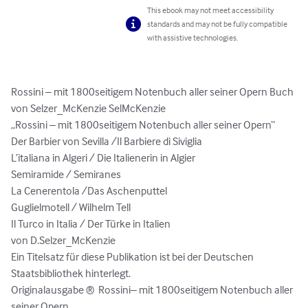
This ebook may not meet accessibility
standards and may not be fully compatible
with assistive technologies.
Rossini – mit 1800seitigem Notenbuch aller seiner Opern Buch 
von Selzer_McKenzie SelMcKenzie

„Rossini – mit 1800seitigem Notenbuch aller seiner Opern“ 

Der Barbier von Sevilla /Il Barbiere di Siviglia

L’italiana in Algeri / Die Italienerin in Algier

Semiramide / Semiranes

La Cenerentola /Das Aschenputtel

Guglielmotell / Wilhelm Tell

Il Turco in Italia / Der Türke in Italien

von D.Selzer_McKenzie

Ein Titelsatz für diese Publikation ist bei der Deutschen 
Staatsbibliothek hinterlegt. 

Originalausgabe ®  Rossini– mit 1800seitigem Notenbuch aller 
seiner Opern   
