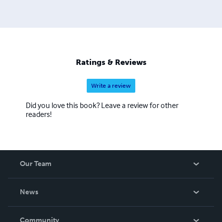
Ratings & Reviews
Write a review
Did you love this book? Leave a review for other
readers!
Our Team
About Us
News
Careers
In The News
Community