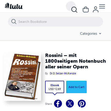
Rossini – mit 1800seitigem Notenbuch aller seiner Opern
Categories
Rossini – mit
1800seitigem Notenbuch
aller seiner Opern
By
Dr.D. Selzer-McKenzie
Ebook
Add to Cart
USD 12.69
Share