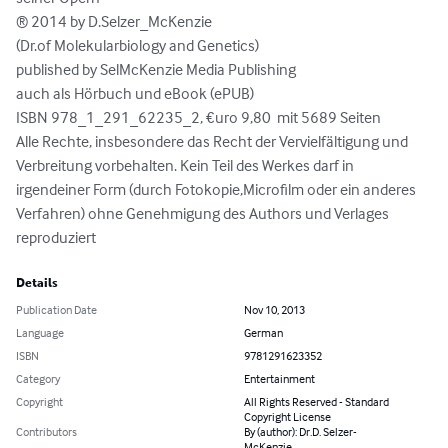
® 2014 by D.Selzer_McKenzie

(Dr.of Molekularbiology and Genetics)

published by SelMcKenzie Media Publishing

auch als Hörbuch und eBook (ePUB)

ISBN 978_1_291_62235_2, €uro 9,80  mit 5689 Seiten

Alle Rechte, insbesondere das Recht der Vervielfältigung und 
Verbreitung vorbehalten. Kein Teil des Werkes darf in 
irgendeiner Form (durch Fotokopie,Microfilm oder ein anderes 
Verfahren) ohne Genehmigung des Authors und Verlages 
reproduziert
Details
Publication Date
Nov 10, 2013
Language
German
ISBN
9781291623352
Category
Entertainment
Copyright
All Rights Reserved - Standard
Copyright License
Contributors
By (author): Dr.D. Selzer-
McKenzie