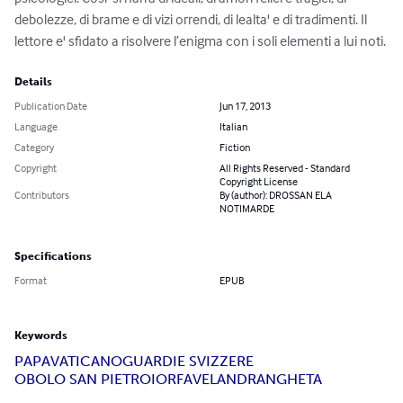
debolezze, di brame e di vizi orrendi, di lealta' e di tradimenti. Il 
lettore e' sfidato a risolvere l’enigma con i soli elementi a lui noti.
Details
Publication Date
Jun 17, 2013
Language
Italian
Category
Fiction
Copyright
All Rights Reserved - Standard
Copyright License
Contributors
By (author): DROSSAN ELA
NOTIMARDE
Specifications
Format
EPUB
Keywords
PAPA
VATICANO
GUARDIE SVIZZERE
OBOLO SAN PIETRO
IOR
FAVELA
NDRANGHETA