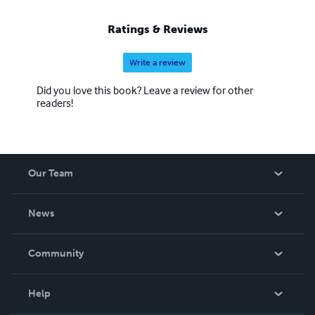
Ratings & Reviews
Write a review
Did you love this book? Leave a review for other
readers!
Our Team
About Us
News
Careers
In The News
Community
Events
Blog
Help
Videos