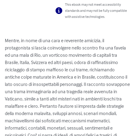
This ebook may not meet accessibility
standards and may not be fully compatible
with assistive technologies.
Mentre, in nome di una cara e reverente amicizia, il 
protagonista si lascia coinvolgere nello scontro fra una favela 
ed una mala di Rio, un vorticoso movimento di capitali tra 
Brasile, Italia, Svizzera ed altri paesi, odora di raffinatissimo 
riciclaggio di stampo maffioso le cui trame, richiamando 
antiche colpe maturate in America e in Brasile, costituiscono il 
lato oscuro di insospettabili personaggi. Il racconto sovrappone 
una trama immaginaria ad una tragedia reale avvenuta in 
Vaticano, simile a tanti altri misteri nati in ambienti loschi tra 
malaffare e clero. Pertanto l'autore si impresta dalle strategie 
della moderna malavita, sviluppi annosi, scenari mondiali, 
machiavellismi dai sofisticati meccanismi matematici, 
informatici, contabili, monetari, sessuali, sentimentali e 
psicologici. Cosi' si narra di ideali, di amori felici e tragici, di 