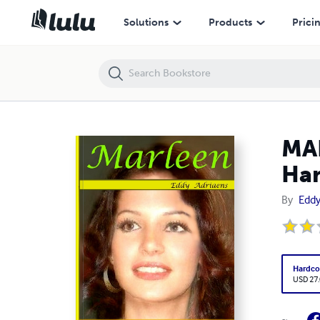
MARLEEN - Dagboek Van Mijn Apenjaren In De Handelsschool In Aals
Solutions
Products
Prici
MAR
Han
By
Eddy
Hardco
USD 27