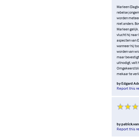
Marleen (Dagbo
rebelse jongem
worden meteen o
niet anders. Bo
Marleen gelijk.
vlucht hij naar
aspecten van E
wanneer hij toc
worden van wra
maar bevestigt
uitnodigt, valt
Omgekeerd blij
mekaar te verl
by
Edgard Ad
Report this r
by
patrick.v
Report this r