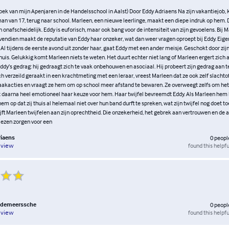
ek van mijn Apenjaren in de Handelsschool in Aalst) Door Eddy Adriaens Na zijn vakantiejob, k
an van 17, terug naar school. Marleen, een nieuwe leerlinge, maakt een diepe indruk op hem.
nafscheidelijk. Eddy is euforisch, maar ook bang voor de intensiteit van zijn gevoelens. Bij M
vendien maakt de reputatie van Eddy haar onzeker, wat dan weer vragen oproept bij Eddy. Eigen
 Al tijdens de eerste avond uit zonder haar, gaat Eddy met een ander meisje. Geschokt door zij
 huis. Gelukkig komt Marleen niets te weten. Het duurt echter niet lang of Marleen ergert zich
ddy’s gedrag: hij gedraagt zich te vaak onbehouwen en asociaal. Hij probeert zijn gedrag aan 
h verzeild geraakt in een krachtmeting met een leraar, vreest Marleen dat ze ook zelf slachto
akacties en vraagt ze hem om op school meer afstand te bewaren. Ze overweegt zelfs om het 
 daarna heel emotioneel haar keuze voor hem. Haar twijfel bevreemdt Eddy. Als Marleen hem b
 hem op dat zij thuis al helemaal niet over hun band durft te spreken, wat zijn twijfel nog doet 
ft Marleen twijfelen aan zijn oprechtheid. Die onzekerheid, het gebrek aan vertrouwen en de 
iezen zorgen voor een
riaens
0
peopl
found this helpfu
eview
andemeerssche
0
peopl
found this helpfu
eview