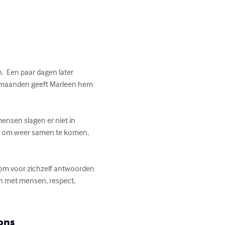
  Een paar dagen later 
ar maanden geeft Marleen hem 
ensen slagen er niet in 
den om weer samen te komen, 
 om voor zichzelf antwoorden 
aan met mensen, respect, 
ons