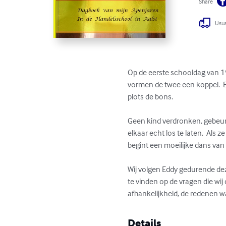
Share
Usua
Op de eerste schooldag van 19
vormen de twee een koppel.  E
plots de bons. 

Geen kind verdronken, gebeurt
elkaar echt los te laten.  Al
begint een moeilijke dans van
Wij volgen Eddy gedurende de
te vinden op de vragen die wij
afhankelijkheid, de redenen waa
Details