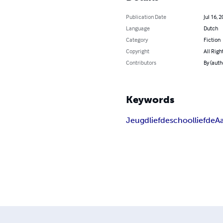
Publication Date
Jul 16, 
Language
Dutch
Category
Fiction
Copyright
All Righ
Contributors
By (auth
Keywords
Jeugdliefde
schoolliefde
Aa