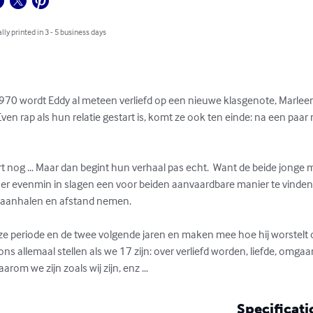
lly printed in 3 - 5 business days
70 wordt Eddy al meteen verliefd op een nieuwe klasgenote, Marleen.
ven rap als hun relatie gestart is, komt ze ook ten einde: na een pa
 nog ... Maar dan begint hun verhaal pas echt.  Want de beide jonge m
s ze er evenmin in slagen een voor beiden aanvaardbare manier te vin
 aanhalen en afstand nemen.  

ze periode en de twee volgende jaren en maken mee hoe hij worstelt
 ons allemaal stellen als we 17 zijn: over verliefd worden, liefde, omg
rom we zijn zoals wij zijn, enz ...
Specificati