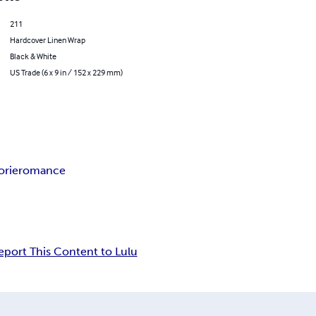
211
Hardcover Linen Wrap
Black & White
US Trade (6 x 9 in / 152 x 229 mm)
orie
romance
eport This Content to Lulu