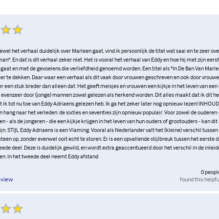
l het verhaal duidelijk over Marleen gaat, vind ik persoonlijk de titel wat saai en te zeer o
". En dat is dit verhaal zeker niet. Het is vooral het verhaal van Eddy en hoe hij met zijn eers
aat en met de gevoelens die verliefdheid genoemd worden. Een titel als "In De Ban Van Marleen
ter te dekken. Daar waar een verhaal als dit vaak door vrouwen geschreven en ook door vrouw
ier een stuk breder dan alleen dat. Het geeft meisjes en vrouwen een kijkje in het leven van ee
evenzeer door (jonge) mannen zowel gelezen als herkend worden. Dit alles maakt dat ik dit h
t ik tot nu toe van Eddy Adriaens gelezen heb. Ik ga het zeker later nog opnieuw lezen! INHOUDE
hang naar het verleden: de sixties en seventies zijn opnieuw populair. Voor zowel de ouderen -
n - als de jongeren - die een kijkje krijgen in het leven van hun ouders of grootouders - kan di
jn. STIJL Eddy Adriaens is een Vlaming. Vooral als Nederlander valt het (kleine) verschil tusse
en op, zonder evenwel ooit echt te storen. Er is een opvallende stijlbreuk tussen het eerste d
ede deel. Deze is duidelijk gewild, en wordt extra geaccentueerd door het verschil in de inlei
n. In het tweede deel neemt Eddy afstand
0
peopl
found this helpfu
eview