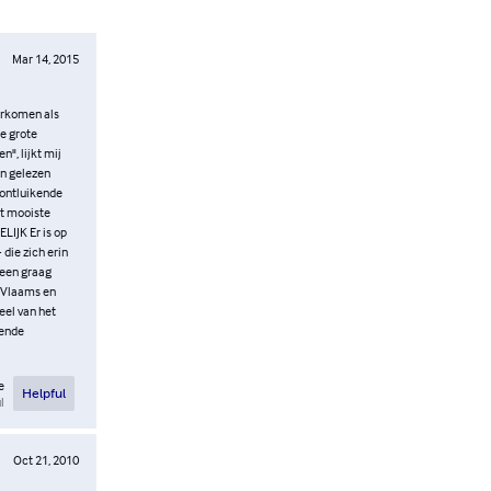
Mar 14, 2015
verkomen als
te grote
", lijkt mij
en gelezen
n ontluikende
et mooiste
LIJK Er is op
 die zich erin
t een graag
n Vlaams en
eel van het
dende
e
Helpful
l
Oct 21, 2010