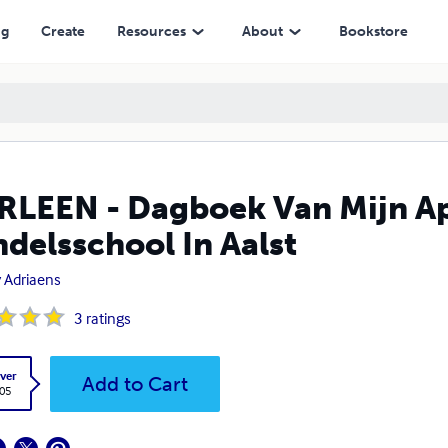
t
ng
Create
Resources
About
Bookstore
LEEN - Dagboek Van Mijn Ap
delsschool In Aalst
 Adriaens
3
ratings
ver
Add to Cart
.05