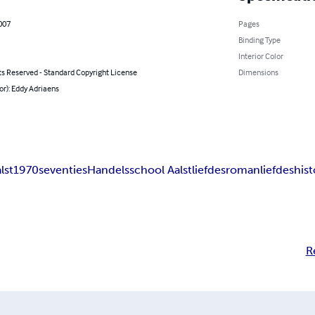
2007
Pages
Binding Type
Interior Color
ts Reserved - Standard Copyright License
Dimensions
or): Eddy Adriaens
lst
1970
seventies
Handelsschool Aalst
liefdesroman
liefdeshist
R