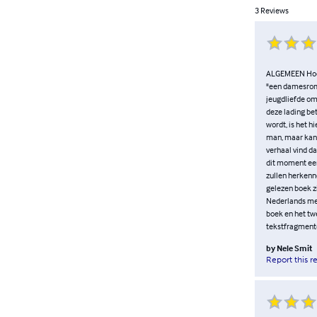
3
Reviews
ALGEMEEN Hoewe
"een damesroman
jeugdliefde omg
deze lading be
wordt, is het h
man, maar kan 
verhaal vind da
dit moment een 
zullen herkenne
gelezen boek zi
Nederlands mete
boek en het twe
tekstfragmente
by
Nele Smit
Report this r