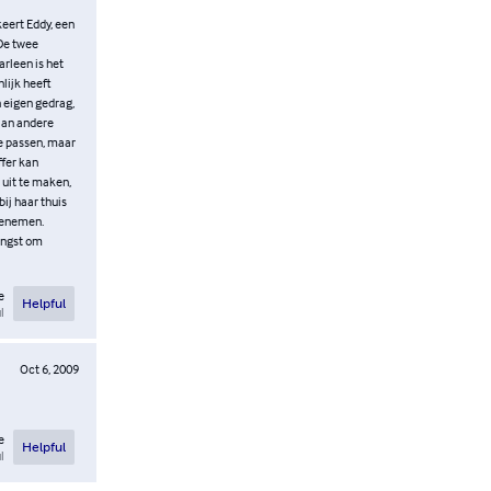
eert Eddy, een
 De twee
arleen is het
lijk heeft
n eigen gedrag,
 aan andere
te passen, maar
ffer kan
uit te maken,
ij haar thuis
toenemen.
angst om
e
Helpful
l
Oct 6, 2009
e
Helpful
l