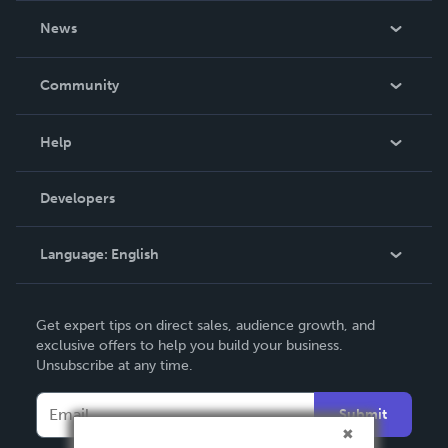
About Us
News
Careers
In The News
Community
Events
Blog
Help
Videos
Order Lookup
Developers
Podcast
Knowledge Base
Language:
English
Contact Support
English
Get expert tips on direct sales, audience growth, and
Deutsch
exclusive offers to help you build your business.
Unsubscribe at any time.
Français
Italiano
Submit
Español