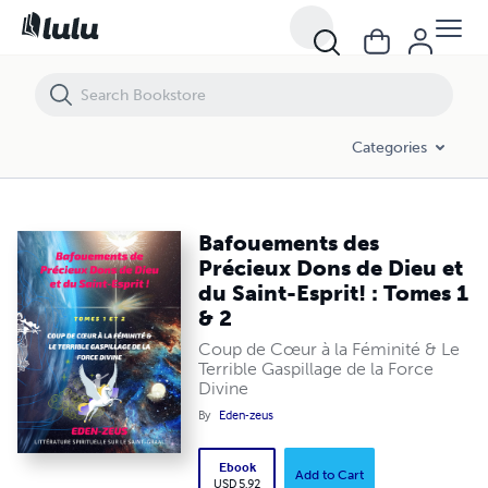
Bafouements des Précieux Dons de Dieu et du Saint-Esprit! : Tomes 1
Categories
Bafouements des
Précieux Dons de Dieu et
du Saint-Esprit! : Tomes 1
& 2
Coup de Cœur à la Féminité & Le
Terrible Gaspillage de la Force
Divine
By
Eden-zeus
Ebook
Add to Cart
USD 5.92