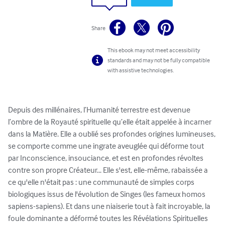
Share
This ebook may not meet accessibility
standards and may not be fully compatible
with assistive technologies.
Depuis des millénaires, l’Humanité terrestre est devenue 
l’ombre de la Royauté spirituelle qu’elle était appelée à incarner 
dans la Matière. Elle a oublié ses profondes origines lumineuses, 
se comporte comme une ingrate aveuglée qui déforme tout 
par Inconscience, insouciance, et est en profondes révoltes 
contre son propre Créateur... Elle s'est, elle-même, rabaissée a 
ce qu'elle n'était pas : une communauté de simples corps 
biologiques issus de l'évolution de Singes (les fameux homos 
sapiens-sapiens). Et dans une niaiserie tout à fait incroyable, la 
foule dominante a déformé toutes les Révélations Spirituelles 