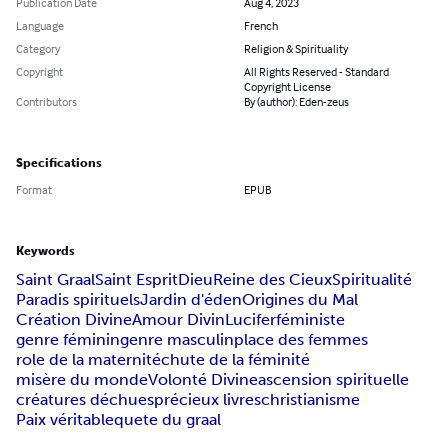
Publication Date
Aug 4, 2023
Language
French
Category
Religion & Spirituality
Copyright
All Rights Reserved - Standard
Copyright License
Contributors
By (author): Eden-zeus
Specifications
Format
EPUB
Keywords
Saint Graal
Saint Esprit
Dieu
Reine des Cieux
Spiritualité
Paradis spirituels
Jardin d'éden
Origines du Mal
Création Divine
Amour Divin
Lucifer
féministe
genre féminin
genre masculin
place des femmes
role de la maternité
chute de la féminité
misère du monde
Volonté Divine
ascension spirituelle
créatures déchues
précieux livres
christianisme
Paix véritable
quete du graal