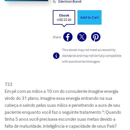
By
Edenilson Brandl
Ebook
Add to Cart
USD 23.20
Share
This ebook may not meet accessibility
standards and may not be fully compatible
with assistive technologies.
722

Em pé com as mãos a 10 cm do consulente imagine energia 
vindo do 31 plano, imagine essa energia entrando na sua 
cabeça e saindo pelas suas mãos e penetrando a aura de seu 
paciente enquanto você faz o seguinte tratamento '': Quando 
tinha 5 anos você precisava esconder suas metas devido a 
falta de maturidade, inteligência e capacidade de seus Pais?
