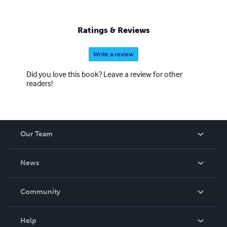
Ratings & Reviews
Write a review
Did you love this book? Leave a review for other
readers!
Our Team
About Us
News
Careers
In The News
Community
Events
Blog
Help