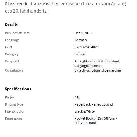
Klassiker der französischen erotischen Literatur vom Anfang 
des 20. Jahrhunderts.
Details
Publication Date
Dec 1, 2015
Language
German
ISBN
9781326494025
Category
Fiction
Copyright
All Rights Reserved - Standard
Copyright License
Contributors
By (author): Edouard Demarchin
Specifications
Pages
118
Binding Type
Paperback Perfect Bound
Interior Color
Black & White
Dimensions
Pocket Book (4.25 x 6.875 in /
108 x 175 mm)