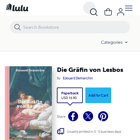
Die Gräfin von Lesbos
Categories
Die Gräfin von Lesbos
By
Edouard Demarchin
Paperback
Add to Cart
USD 16.90
Share
Usually printed in 3 - 5 business days