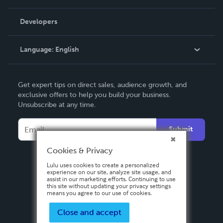
Videos
Order Lookup
Developers
Podcast
Knowledge Base
Language:
English
Contact Support
English
Get expert tips on direct sales, audience growth, and
Deutsch
exclusive offers to help you build your business.
Unsubscribe at any time.
Français
Italiano
Submit
Español
Cookies & Privacy
Lulu uses cookies to create a personalized
experience on our site, analyze site usage, and
assist in our marketing efforts. Continuing to use
this site without updating your privacy settings
means you agree to our use of cookies.
Close and accept