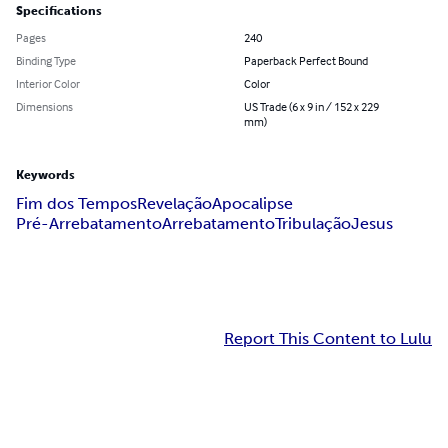
Specifications
Pages
240
Binding Type
Paperback Perfect Bound
Interior Color
Color
Dimensions
US Trade (6 x 9 in / 152 x 229
mm)
Keywords
Fim dos Tempos
Revelação
Apocalipse
Pré-Arrebatamento
Arrebatamento
Tribulação
Jesus
Report This Content to Lulu