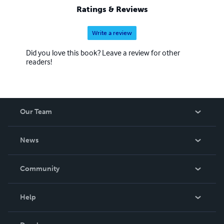
Ratings & Reviews
Write a review
Did you love this book? Leave a review for other
readers!
Our Team
About Us
News
Careers
In The News
Community
Events
Blog
Help
Videos
Order Lookup