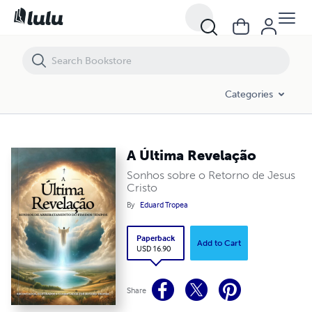
A Última Revelação
Categories
A Última Revelação
Sonhos sobre o Retorno de Jesus
Cristo
By
Eduard Tropea
Paperback
Add to Cart
USD 16.90
Share