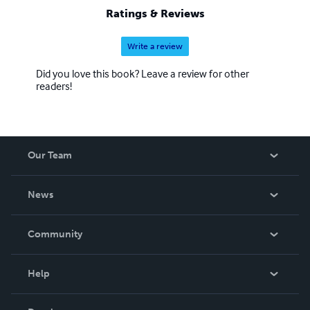
Ratings & Reviews
Write a review
Did you love this book? Leave a review for other
readers!
Our Team
About Us
News
Careers
In The News
Community
Events
Blog
Help
Videos
Order Lookup