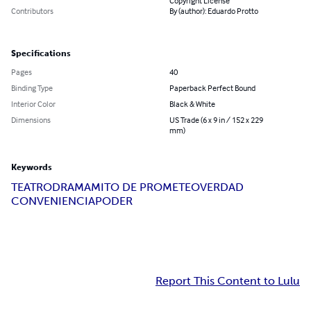
Copyright License
Contributors
By (author): Eduardo Protto
Specifications
Pages
40
Binding Type
Paperback Perfect Bound
Interior Color
Black & White
Dimensions
US Trade (6 x 9 in / 152 x 229
mm)
Keywords
TEATRO
DRAMA
MITO DE PROMETEO
VERDAD
CONVENIENCIA
PODER
Report This Content to Lulu