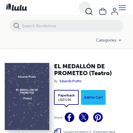
EL MEDALLÓN DE PROMETEO (Teatro)
Categories
EL MEDALLÓN DE
PROMETEO (Teatro)
By
Eduardo Protto
Paperback
Add to Cart
USD 5.96
Share
Usually printed in 3 - 5 business days