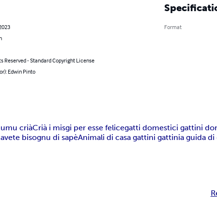
Specificati
 2023
Format
n
ts Reserved - Standard Copyright License
or): Edwin Pinto
 cumu crià
Crià i misgi per esse felice
gatti domestici gattini do
hì avete bisognu di sapè
Animali di casa gattini gattini
a guida di 
R