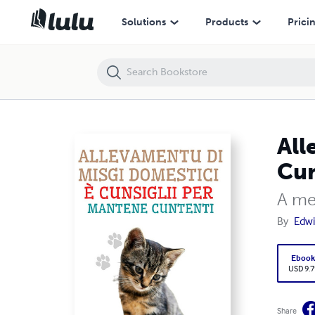
Allevamentu di Misgi Domestici è Cunsiglii per Mantene Cuntenti
Solutions
Products
Prici
All
Cun
A me
By
Edwi
Eboo
USD 9.7
Share