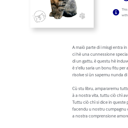
This
with
A maiò parte di i misgi entra i
ci hè una cunnessione special
di un gattu, è questu hè induv
è s'ellu saria un bonu fitu pe
risolve si ùn sapemu nunda di i
Cù stu libru, ampararemu tutt
à a nostra vita, tuttu ciò chì 
Tuttu ciò chì si dice in queste
facendu u nostru cumpagnu di v
a nostra comprensione amore 