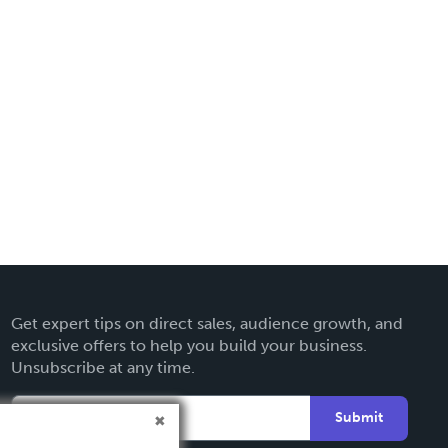
Get expert tips on direct sales, audience growth, and
exclusive offers to help you build your business.
Unsubscribe at any time.
Submit