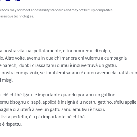
 ebook may not meet accessibility standards and may not be fully compatible
 assistive technologies.
n a nostra vita inaspettatamente, ci innamuremu di colpu,

e. Altre volte, avemu in qualchì manera chì vulemu a cumpagnia

e parechji dubbii ci assaltanu cumu è induve truvà un gattu,

r a nostra cumpagnia, se i prublemi saranu è cumu avemu da trattà cun e
 misgi.

u ciò chì hè ligatu è impurtante quandu portanu un gattino

avemu bisognu di sapè, applicà è insignà à u nostru gattino, s'ellu appli
 pagine ci aiuterà à avè un gattu sanu emutivu è fisicu.

ita perfetta, è u più impurtante hè chì hà

è rispettu.