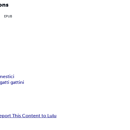
ons
EPUB
mestici
gatti gattini
eport This Content to Lulu