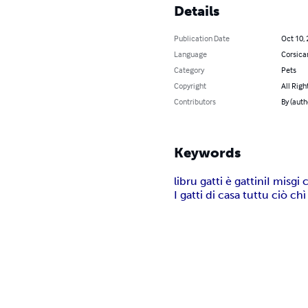
Details
Publication Date
Oct 10,
Language
Corsica
Category
Pets
Copyright
All Righ
Contributors
By (auth
Keywords
libru gatti è gattini
I misgi
I gatti di casa tuttu ciò c