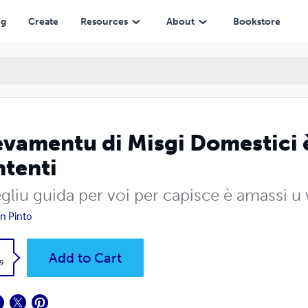
ng
Create
Resources
About
Bookstore
evamentu di Misgi Domestici 
tenti
gliu guida per voi per capisce è amassi u 
n Pinto
k
Add to Cart
9