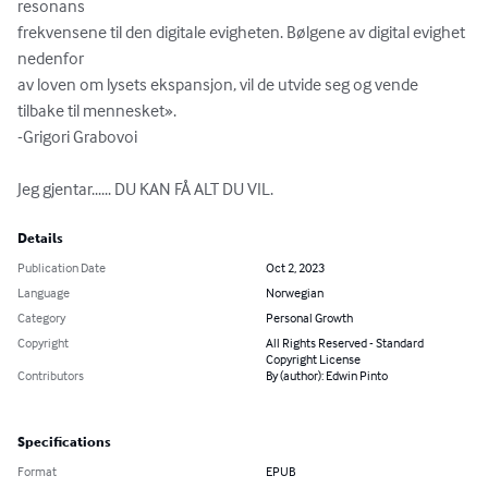
resonans

frekvensene til den digitale evigheten. Bølgene av digital evighet 
nedenfor

av loven om lysets ekspansjon, vil de utvide seg og vende 
tilbake til mennesket».

-Grigori Grabovoi

Jeg gjentar...... DU KAN FÅ ALT DU VIL.
Details
Publication Date
Oct 2, 2023
Language
Norwegian
Category
Personal Growth
Copyright
All Rights Reserved - Standard
Copyright License
Contributors
By (author): Edwin Pinto
Specifications
Format
EPUB