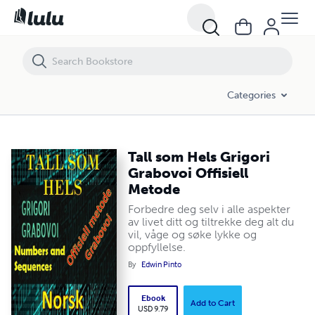
Tall som Hels Grigori Grabovoi Offisiell Metode
Categories
Tall som Hels Grigori
Grabovoi Offisiell
Metode
Forbedre deg selv i alle aspekter
av livet ditt og tiltrekke deg alt du
vil, våge og søke lykke og
oppfyllelse.
By
Edwin Pinto
Ebook
Add to Cart
USD 9.79