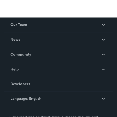
Our Team
About Us
News
Careers
In The News
Community
Events
Blog
Help
Videos
Order Lookup
Developers
Podcast
Knowledge Base
Language:
English
Contact Support
English