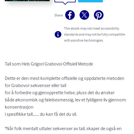
Share
This ebook may not meet accessibility
standards and may not be fully compatible
with assistive technologies.
Tall som Hels Grigori Grabovoi Offisiell Metode

Dette er den mest komplette offisielle og oppdaterte metoden 
for Grabovoi-sekvenser eller tall

for å forbedre og gjenopprette helse, pluss det du ønsker

både økonomisk og følelsesmessig, lev et fyldigere liv gjennom 
konsentrasjon

i spesifikke tall....... du kan få det du vil.

"Når folk mentalt uttaler sekvenser av tall, skaper de også en 