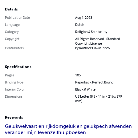
Details
Publication Date
Aug 1, 2023
Language
Dutch
Category
Religion & Spirituality
Copyright
All Rights Reserved - Standard
Copyright License
Contributors
By (author): Edwin Pinto
Specifications
Pages
105
Binding Type
Paperback Perfect Bound
Interior Color
Black & White
Dimensions
US Letter (8.5 x 11 in / 216 x 279
mm)
Keywords
Geluk
welvaart en rijkdom
geluk en geluk
pech afwenden
verander mijn leven
zelfhulpboeken