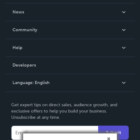
About Us
News
Careers
In The News
Community
Events
Blog
Help
Videos
Order Lookup
Developers
Podcast
Knowledge Base
Language:
English
Contact Support
English
Get expert tips on direct sales, audience growth, and
Deutsch
exclusive offers to help you build your business.
Unsubscribe at any time.
Français
Italiano
Submit
Español