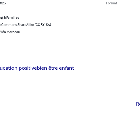
2025
Format
ng & Families
e Commons ShareAlike (CC BY-SA)
 Eléa Marceau
ucation positive
bien être enfant
R