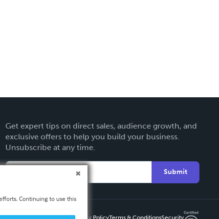
Get expert tips on direct sales, audience growth, and
exclusive offers to help you build your business.
Unsubscribe at any time.
Submit
fforts. Continuing to use this
Privacy Policy
Terms & Conditions
Security