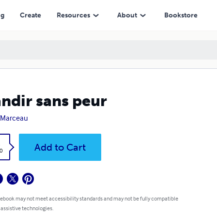
ng
Create
Resources
About
Bookstore
ndir sans peur
 Marceau
k
Add to Cart
0
 ebook may not meet accessibility standards and may not be fully compatible
 assistive technologies.