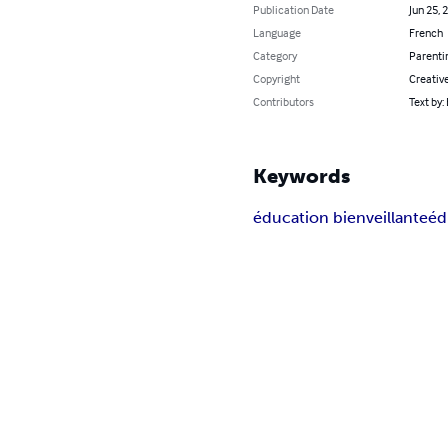
Publication Date
Jun 25, 
Language
French
Category
Parenti
Copyright
Creativ
Contributors
Text by:
Keywords
éducation bienveillante
éd