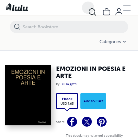
EMOZIONI IN POESIA E ARTE
Categories
EMOZIONI IN POESIA E
ARTE
By
elisa gatti
Ebook
Add to Cart
USD 9.65
Share
This ebook may not meet accessibility