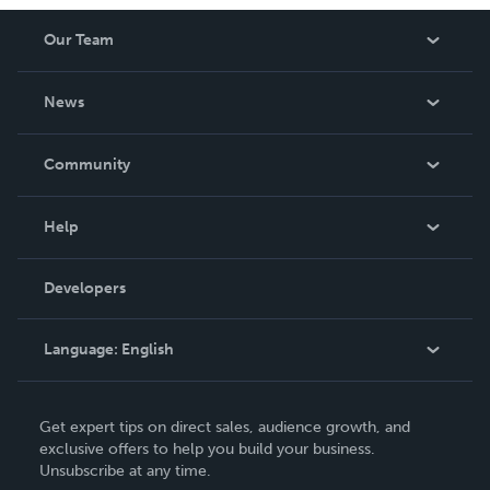
Our Team
About Us
News
Careers
In The News
Community
Events
Blog
Help
Videos
Order Lookup
Developers
Podcast
Knowledge Base
Language:
English
Contact Support
English
Get expert tips on direct sales, audience growth, and
Deutsch
exclusive offers to help you build your business.
Unsubscribe at any time.
Français