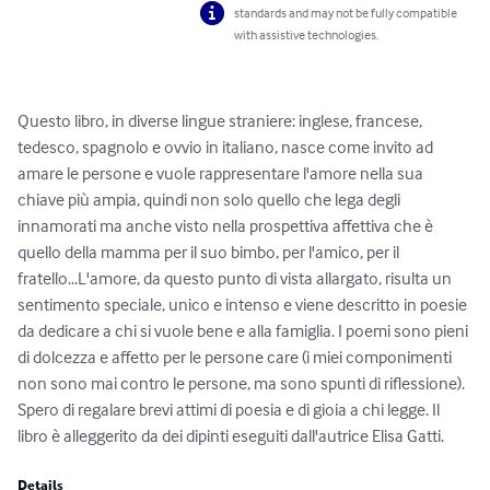
standards and may not be fully compatible
with assistive technologies.
Questo libro, in diverse lingue straniere: inglese, francese, 
tedesco, spagnolo e ovvio in italiano, nasce come invito ad 
amare le persone e vuole rappresentare l'amore nella sua 
chiave più ampia, quindi non solo quello che lega degli 
innamorati ma anche visto nella prospettiva affettiva che è 
quello della mamma per il suo bimbo, per l'amico, per il 
fratello...L'amore, da questo punto di vista allargato, risulta un 
sentimento speciale, unico e intenso e viene descritto in poesie 
da dedicare a chi si vuole bene e alla famiglia. I poemi sono pieni 
di dolcezza e affetto per le persone care (i miei componimenti 
non sono mai contro le persone, ma sono spunti di riflessione). 
Spero di regalare brevi attimi di poesia e di gioia a chi legge. Il 
libro è alleggerito da dei dipinti eseguiti dall'autrice Elisa Gatti.
Details