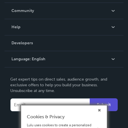
Careers
In The News
Community
Events
Blog
Help
Videos
Order Lookup
Developers
Podcast
Knowledge Base
Language:
English
Contact Support
English
Get expert tips on direct sales, audience growth, and
Deutsch
exclusive offers to help you build your business.
Unsubscribe at any time.
Français
Italiano
Submit
Español
Cookies & Privacy
Lulu uses cookies to create a personalized