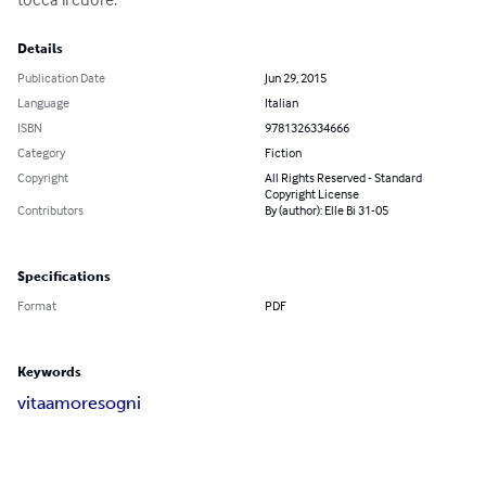
Details
Publication Date
Jun 29, 2015
Language
Italian
ISBN
9781326334666
Category
Fiction
Copyright
All Rights Reserved - Standard
Copyright License
Contributors
By (author): Elle Bi 31-05
Specifications
Format
PDF
Keywords
vita
amore
sogni