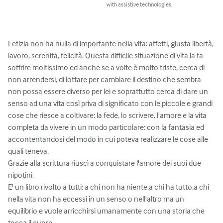
with assistive technologies.
Letizia non ha nulla di importante nella vita: affetti, giusta libertà, 
lavoro, serenità, felicità. Questa difficile situazione di vita la fa 
soffrire moltissimo ed anche se a volte è molto triste, cerca di 
non arrendersi, di lottare per cambiare il destino che sembra 
non possa essere diverso per lei e soprattutto cerca di dare un 
senso ad una vita così priva di significato con le piccole e grandi 
cose che riesce a coltivare: la fede, lo scrivere, l'amore e la vita 
completa da vivere in un modo particolare: con la fantasia ed 
accontentandosi del modo in cui poteva realizzare le cose alle 
quali teneva.

Grazie alla scrittura riuscì a conquistare l'amore dei suoi due 
nipotini.

E' un libro rivolto a tutti: a chi non ha niente,a chi ha tutto,a chi 
nella vita non ha eccessi in un senso o nell'altro ma un 
equilibrio e vuole arricchirsi umanamente con una storia che 
tocca il cuore.