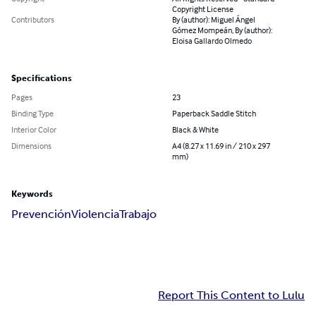
Copyright License
Contributors
By (author): Miguel Ángel
Gómez Mompeán, By (author):
Eloisa Gallardo Olmedo
Specifications
Pages
23
Binding Type
Paperback Saddle Stitch
Interior Color
Black & White
Dimensions
A4 (8.27 x 11.69 in / 210 x 297
mm)
Keywords
Prevención
Violencia
Trabajo
Report This Content to Lulu