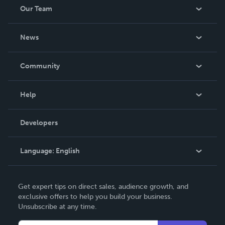
Our Team
About Us
News
Careers
In The News
Community
Events
Blog
Help
Videos
Order Lookup
Developers
Podcast
Knowledge Base
Language:
English
Contact Support
English
Get expert tips on direct sales, audience growth, and
Deutsch
exclusive offers to help you build your business.
Unsubscribe at any time.
Français