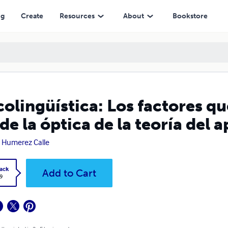
tica de la teoría del aprendizaje
ng
Create
Resources
About
Bookstore
colingüística: Los factores qu
de la óptica de la teoría del 
o Humerez Calle
ack
Add to Cart
9