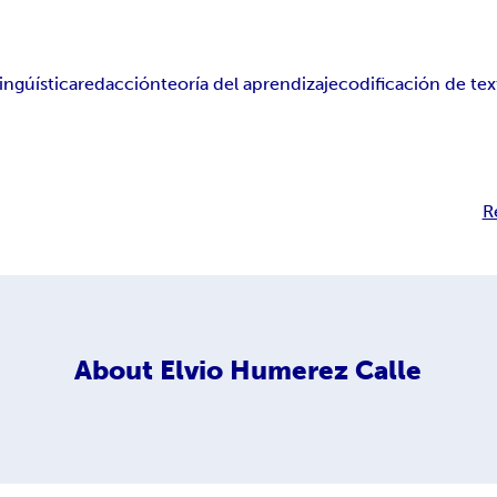
ingúística
redacción
teoría del aprendizaje
codificación de tex
R
About
Elvio Humerez Calle