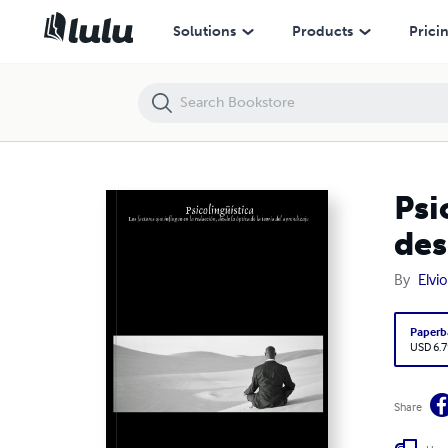
Psicolingüística: Los factores que influyen en la redacción, desde la óp
Solutions
Products
Prici
Psi
des
By
Elvi
Paperb
USD 6.7
Share