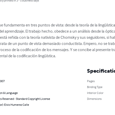
lly printed in 3 - 5 business days
se fundamenta en tres puntos de vista: desde la teoría de la lingüística,
el aprendizaje. El trabajo hecho, obedece a un análisis desde la óptica 
 está reñida con la teoría nativista de Chomsky y sus seguidores, si ha
trata de un punto de vista demasiado conductista. Empero, no se traba
proceso de la codificación de los mensajes. Y se concibe al presente t
ntal de la codificación lingüística.
Specificati
2007
Pages
Binding Type
on & Language
Interior Color
ts Reserved - Standard Copyright License
Dimensions
or): Elvio Humerez Calle