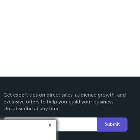
Get expert tips on direct sales, audience growth, and
exclusive offers to help you build your business.
Unsubscribe at any time.
Submit