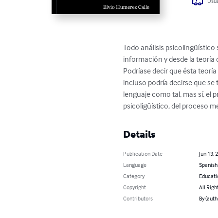
Usua
Todo análisis psicolingüístico 
información y desde la teoría d
Podríase decir que ésta teoría
incluso podría decirse que se 
lenguaje como tal, mas sí, el 
psicoligüístico, del proceso me
Details
Publication Date
Jun 13, 
Language
Spanish
Category
Educati
Copyright
All Righ
Contributors
By (auth