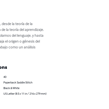
 desde la teoría de la 
de la teoría del aprendizaje. 
blamos del lenguaje, y hasta 
ja el origen o génesis del 
rabajo como un análisis 
ons
40
Paperback Saddle Stitch
Black & White
US Letter (8.5 x 11 in / 216 x 279 mm)