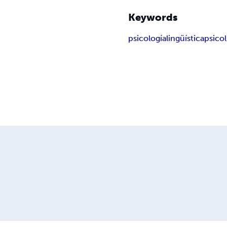
Keywords
psicología
lingüística
psicol