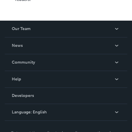
Our Team
About Us
News
Careers
In The News
Community
Events
Blog
Help
Videos
Order Lookup
Developers
Podcast
Knowledge Base
Language:
English
Contact Support
English