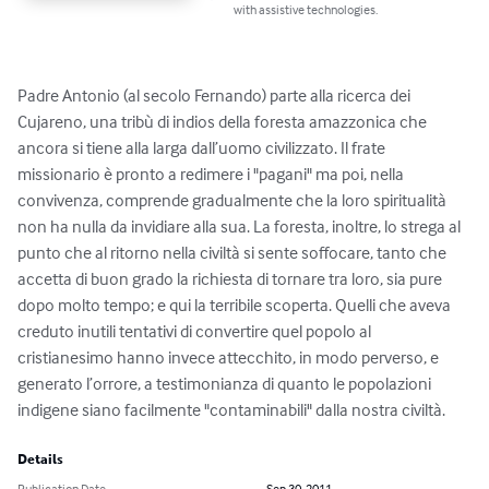
with assistive technologies.
Padre Antonio (al secolo Fernando) parte alla ricerca dei 
Cujareno, una tribù di indios della foresta amazzonica che 
ancora si tiene alla larga dall’uomo civilizzato. Il frate 
missionario è pronto a redimere i "pagani" ma poi, nella 
convivenza, comprende gradualmente che la loro spiritualità 
non ha nulla da invidiare alla sua. La foresta, inoltre, lo strega al 
punto che al ritorno nella civiltà si sente soffocare, tanto che 
accetta di buon grado la richiesta di tornare tra loro, sia pure 
dopo molto tempo; e qui la terribile scoperta. Quelli che aveva 
creduto inutili tentativi di convertire quel popolo al 
cristianesimo hanno invece attecchito, in modo perverso, e 
generato l’orrore, a testimonianza di quanto le popolazioni 
indigene siano facilmente "contaminabili" dalla nostra civiltà.
Details
Publication Date
Sep 30, 2011