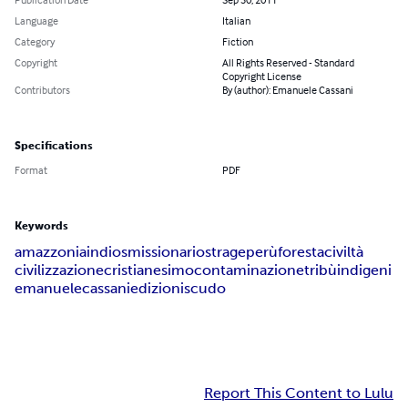
Language
Italian
Category
Fiction
Copyright
All Rights Reserved - Standard
Copyright License
Contributors
By (author): Emanuele Cassani
Specifications
Format
PDF
Keywords
amazzonia
indios
missionario
strage
perù
foresta
civiltà
civilizzazione
cristianesimo
contaminazione
tribù
indigeni
emanuele
cassani
edizioni
scudo
Report This Content to Lulu