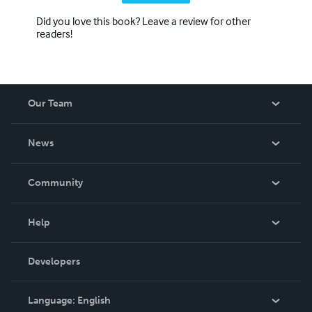
Did you love this book? Leave a review for other
readers!
Our Team
About Us
News
Careers
In The News
Community
Events
Blog
Help
Videos
Order Lookup
Developers
Podcast
Knowledge Base
Language:
English
Contact Support