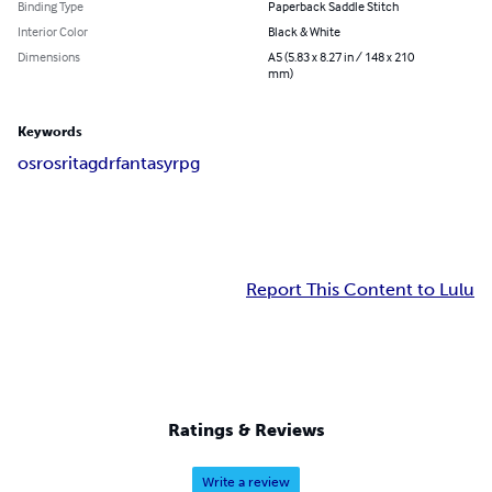
Binding Type
Paperback Saddle Stitch
Interior Color
Black & White
Dimensions
A5 (5.83 x 8.27 in / 148 x 210
mm)
Keywords
osr
osrita
gdr
fantasy
rpg
Report This Content to Lulu
Ratings & Reviews
Write a review