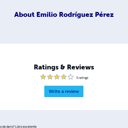
About
Emilio Rodríguez Pérez
Ratings & Reviews
5
ratings
Write a review
io de dario" Libro excelente