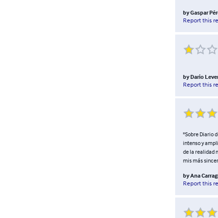
by
Gaspar Pér
Report this r
by
Dario Leve
Report this r
"Sobre Diario d
intenso y ampli
de la realidad
mis más sincera
by
Ana Carrag
Report this r