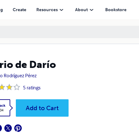
ng
Create
Resources
About
Bookstore
rio de Darío
io Rodríguez Pérez
5
ratings
ack
Add to Cart
.04