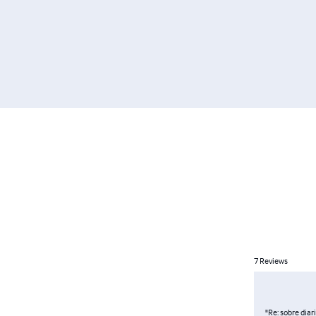
7
Reviews
"Re: sobre diar