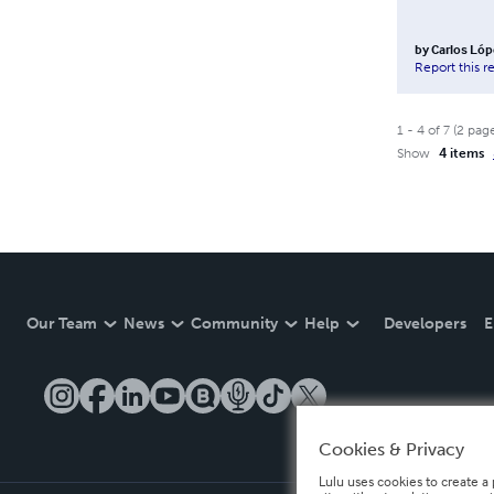
by
Carlos Lóp
Report this r
1
-
4
of
7
(
2
pag
Show
4 items
Our Team
News
Community
Help
Developers
E
Cookies & Privacy
Lulu uses cookies to create a 