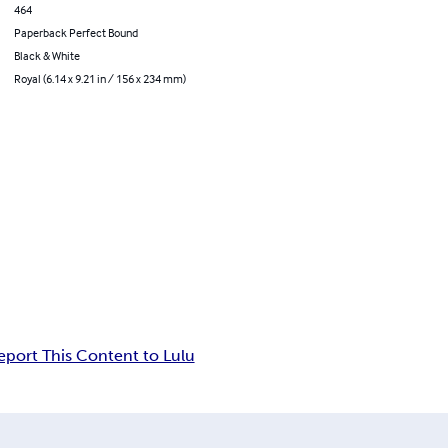
464
Paperback Perfect Bound
Black & White
Royal (6.14 x 9.21 in / 156 x 234 mm)
eport This Content to Lulu