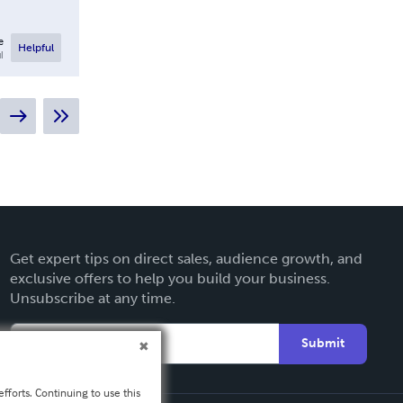
e
Helpful
l
Get expert tips on direct sales, audience growth, and
exclusive offers to help you build your business.
Unsubscribe at any time.
Submit
fforts. Continuing to use this