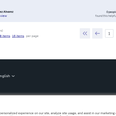
ez Alvarez
0
peopl
found this helpfu
eview
es
)
8 items
16 items
per page
nglish
personalized experience on our site, analyze site usage, and assist in our marketing e