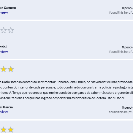
ez Carnero
0
peopl
found this helpfu
eview
ntini
0
peopl
found this helpfu
eview
e Darío: Intenso contenido sentimental" Enhorabuena Emilio, he "devorado" el libro provocada p
o contenido interior de cada personaje, todo combinado con una trama policial y protagonistas
 mismas". Tengo que reconocer que me he quedado con ganas de saber más sobre alguno de ell
s felicitaciones porque has logrado despertar mi avidez crítica de lectora. <br /><br />
al García
0
peopl
found this helpfu
eview