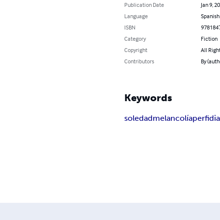
Publication Date
Jan 9, 2
Language
Spanish
ISBN
978184
Category
Fiction
Copyright
All Righ
Contributors
By (auth
Keywords
soledad
melancolía
perfidi