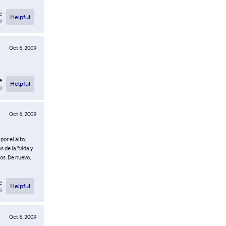
e
Helpful
l
Oct 6, 2009
e
Helpful
l
Oct 6, 2009
or el alto,
 de la "vida y
os. De nuevo,
e
Helpful
l
Oct 6, 2009