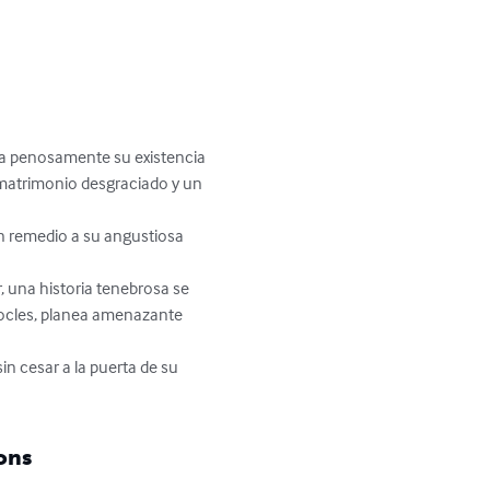
ra penosamente su existencia 
n matrimonio desgraciado y un 
n remedio a su angustiosa 
 una historia tenebrosa se 
mocles, planea amenazante 
in cesar a la puerta de su 
ons