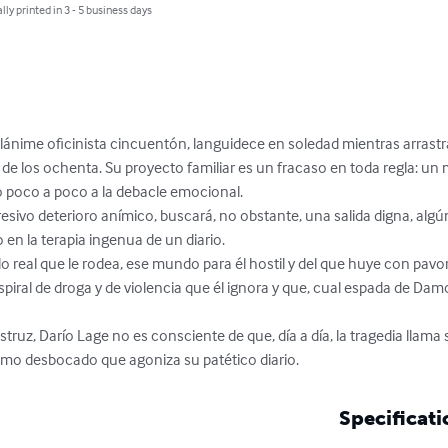
lly printed in 3 - 5 business days
ilánime oficinista cincuentón, languidece en soledad mientras arrast
os de los ochenta. Su proyecto familiar es un fracaso en toda regla: u
o poco a poco a la debacle emocional.

sivo deterioro anímico, buscará, no obstante, una salida digna, algú
o en la terapia ingenua de un diario.

real que le rodea, ese mundo para él hostil y del que huye con pavor,
piral de droga y de violencia que él ignora y que, cual espada de Da
struz, Darío Lage no es consciente de que, día a día, la tragedia llama s
tmo desbocado que agoniza su patético diario.
Specificati