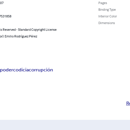
007
Pages
Binding Type
7531858
Interior Color
Dimensions
ts Reserved - Standard Copyright License
or): Emilio Rodríguez Pérez
a
poder
codicia
corrupción
R