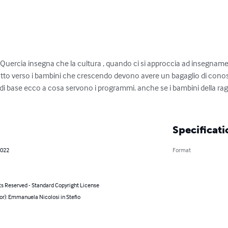
 Quercia insegna che la cultura , quando ci si approccia ad insegna
tutto verso i bambini che crescendo devono avere un bagaglio di con
 di base ecco a cosa servono i programmi. anche se i bambini della ra
Specificati
2022
Format
ts Reserved - Standard Copyright License
or): Emmanuela Nicolosi in Stefio