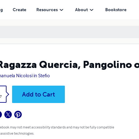
ng
Create
Resources
About
Bookstore
Ragazza Quercia, Pangolino 
nuela Nicolosi in Stefio
k
Add to Cart
7
 ebook may not meet accessibility standards and may not be fully compatible
 assistive technologies.