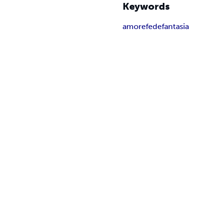
Keywords
amore
fede
fantasia