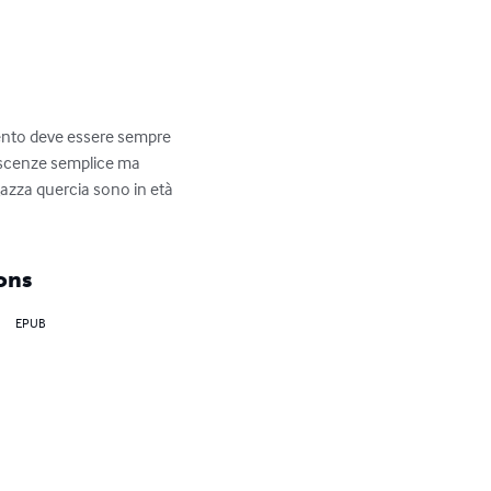
mento deve essere sempre 
oscenze semplice ma 
gazza quercia sono in età 
ons
EPUB