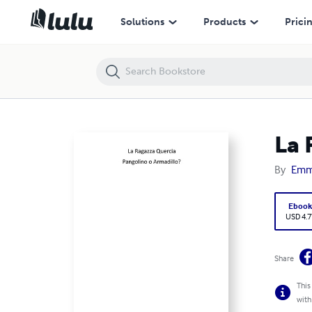
La Ragazza Quercia, Pangolino o Armadillo?
Solutions
Products
Prici
La 
By
Emma
Eboo
USD 4.7
Share
This
with