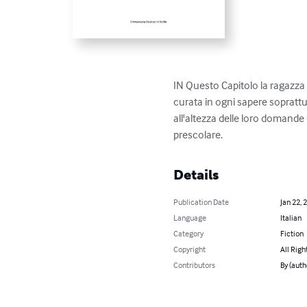
IN Questo Capitolo la ragazza
curata in ogni sapere soprat
all'altezza delle loro domande
prescolare.
Details
Publication Date
Jan 22, 
Language
Italian
Category
Fiction
Copyright
All Righ
Contributors
By (auth