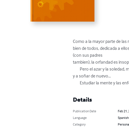
Como a la mayor parte de las m
bien de todos, dedicada a ell
(con sus padres

tambien), la orfandad es insopo
	Pero el azar y la soledad, me impulsaron a estudiar Auxiliar de Psiquiatría, para llenar mis “huecos”…Y fue un comenzar a vivir

y a soñar de nuevo…

	Estudiar la mente y las
Details
Publication Date
Feb 21,
Language
Spanish
Category
Persona