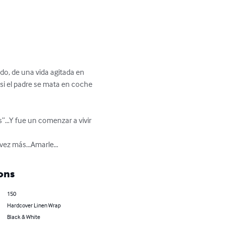
do, de una vida agitada en 
si el padre se mata en coche 
a vez más…Amarle…
ons
150
Hardcover Linen Wrap
Black & White