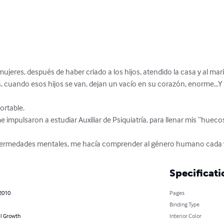
ujeres, después de haber criado a los hijos, atendido la casa y al mari
os, cuando esos hijos se van, dejan un vacío en su corazón, enorme…Y 
rtable.

 enfermedades mentales, me hacía comprender al género humano cad
Specificati
 2010
Pages
Binding Type
l Growth
Interior Color