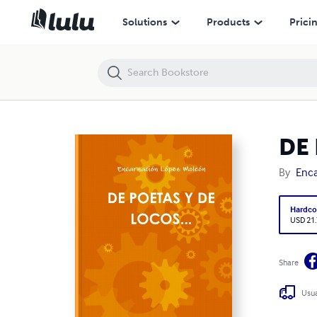
DE POETAS Y DE LOCOS...
Solutions
Products
Prici
DE 
By
Enca
Hardco
USD 21
Share
Usua