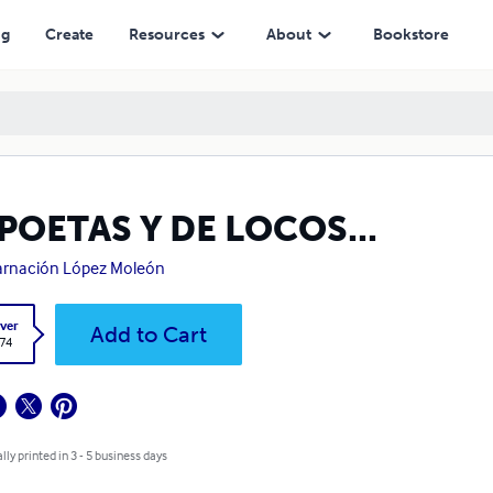
ng
Create
Resources
About
Bookstore
POETAS Y DE LOCOS...
rnación López Moleón
ver
Add to Cart
.74
lly printed in 3 - 5 business days