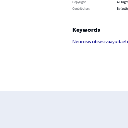
Copyright
All Righ
Contributors
By (aut
Keywords
Neurosis obsesiva
ayuda
et