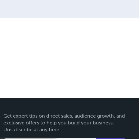
Get expert tips on direct sales, audience growth, and
exclusive offers to help you build your business.
Unsubscribe at any time.