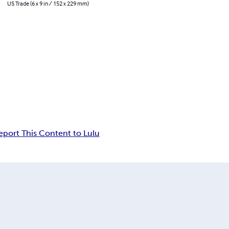
US Trade (6 x 9 in / 152 x 229 mm)
eport This Content to Lulu