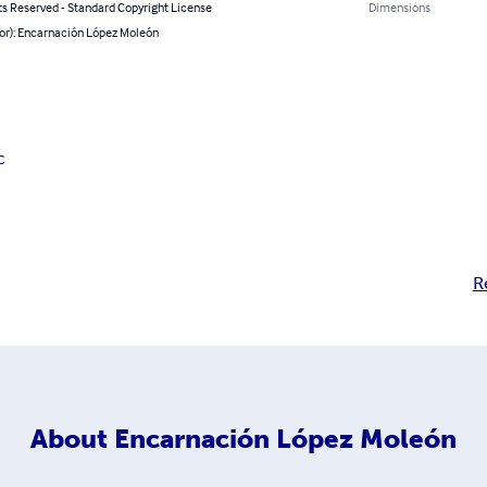
ts Reserved - Standard Copyright License
Dimensions
hor): Encarnación López Moleón
c
R
About
Encarnación López Moleón