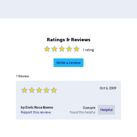
Ratings & Reviews
1
rating
Write a review
1
Review
Oct 6, 2009
by
Enric Roca Bueno
0
people
Helpful
found this helpful
Report this review