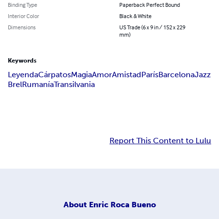
Binding Type
Paperback Perfect Bound
Interior Color
Black & White
Dimensions
US Trade (6 x 9 in / 152 x 229
mm)
Keywords
Leyenda
Cárpatos
Magia
Amor
Amistad
París
Barcelona
Jazz
Brel
Rumanía
Transilvania
Report This Content to Lulu
About
Enric Roca Bueno