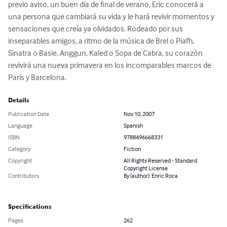
previo aviso, un buen día de final de verano, Eric conocerá a 
una persona que cambiará su vida y le hará revivir momentos y 
sensaciones que creía ya olvidados. Rodeado por sus 
inseparables amigos, a ritmo de la música de Brel o Piafh, 
Sinatra o Basie, Anggun, Kaled o Sopa de Cabra, su corazón 
revivirá una nueva primavera en los incomparables marcos de 
París y Barcelona.
Details
Publication Date
Nov 10, 2007
Language
Spanish
ISBN
9788496668331
Category
Fiction
Copyright
All Rights Reserved - Standard
Copyright License
Contributors
By (author): Enric Roca
Specifications
Pages
262