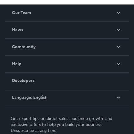
Our Team
About Us
News
Careers
In The News
Community
Events
Blog
Help
Videos
Order Lookup
Developers
Podcast
Knowledge Base
Language:
English
Contact Support
English
Get expert tips on direct sales, audience growth, and
Deutsch
exclusive offers to help you build your business.
Unsubscribe at any time.
Français