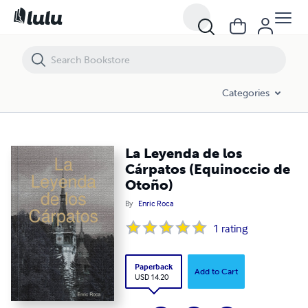
La Leyenda de los Cárpatos (Equinoccio de Otoño)
Categories
La Leyenda de los
Cárpatos (Equinoccio de
Otoño)
By
Enric Roca
1
rating
Paperback
Add to Cart
USD 14.20