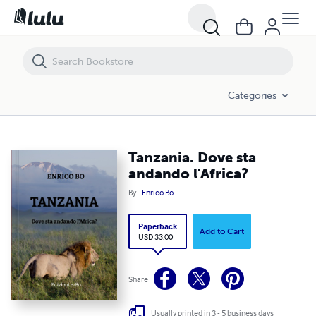
Tanzania. Dove sta andando l'Africa?
Categories
Tanzania. Dove sta
andando l'Africa?
By
Enrico Bo
Paperback
Add to Cart
USD 33.00
Share
Usually printed in 3 - 5 business days