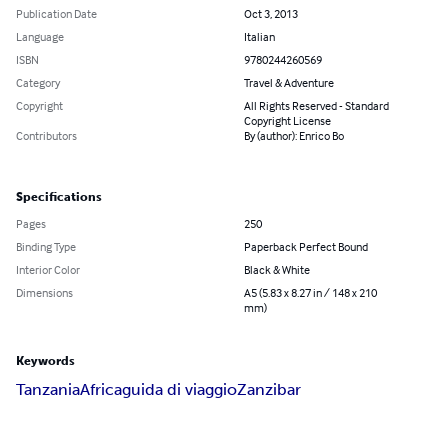
Publication Date
Oct 3, 2013
Language
Italian
ISBN
9780244260569
Category
Travel & Adventure
Copyright
All Rights Reserved - Standard
Copyright License
Contributors
By (author): Enrico Bo
Specifications
Pages
250
Binding Type
Paperback Perfect Bound
Interior Color
Black & White
Dimensions
A5 (5.83 x 8.27 in / 148 x 210
mm)
Keywords
Tanzania
Africa
guida di viaggio
Zanzibar