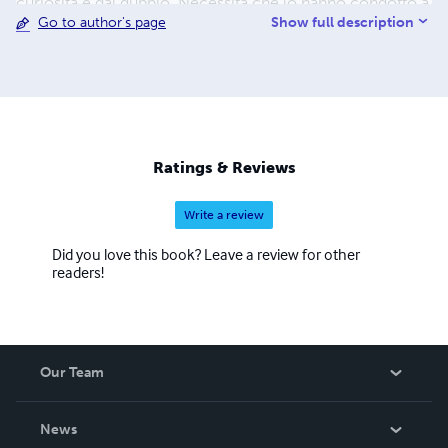
curiosità e dal dubbio. Necessità che lo hanno condotto a
Show full description
Go to author's page
lungo in giro per il mondo, cercando di capire senza
giudicare. Sfoga quasi ogni giorno queste pulsioni nel suo
blog "Soffia il vento dell'est" dove tenta di ordinare con
fatica la confusione di argomenti e di idee che ha messo
insieme in tutti questi anni di viaggi e di impressioni. Un
insieme apparentemente casuale che trova un filo logico
nella ricerca e nei ricordi di emozioni passate e presenti.
Ratings & Reviews
Write a review
Did you love this book? Leave a review for other
readers!
Our Team
About Us
News