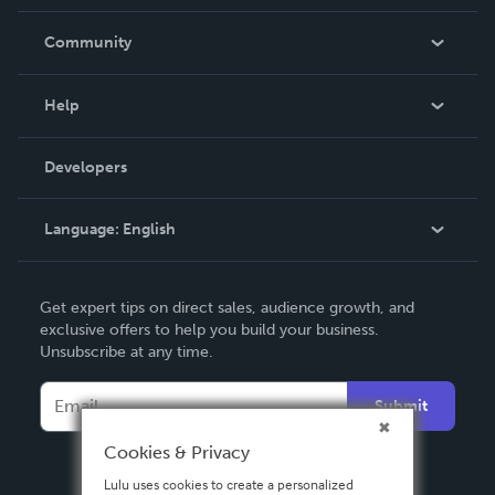
Careers
In The News
Community
Events
Blog
Help
Videos
Order Lookup
Developers
Podcast
Knowledge Base
Language:
English
Contact Support
English
Get expert tips on direct sales, audience growth, and
Deutsch
exclusive offers to help you build your business.
Unsubscribe at any time.
Français
Italiano
Submit
Español
Cookies & Privacy
Lulu uses cookies to create a personalized