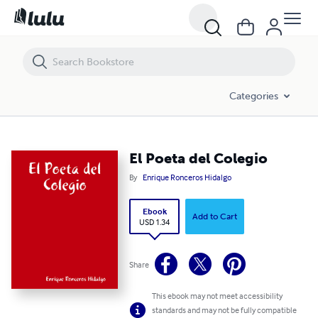
El Poeta del Colegio
Categories
El Poeta del Colegio
By
Enrique Ronceros Hidalgo
Ebook
Add to Cart
USD 1.34
Share
This ebook may not meet accessibility
standards and may not be fully compatible