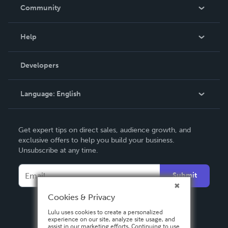
In The News
Community
Events
Blog
Help
Videos
Order Lookup
Developers
Podcast
Knowledge Base
Language:
English
Contact Support
English
Get expert tips on direct sales, audience growth, and
Deutsch
exclusive offers to help you build your business.
Unsubscribe at any time.
Français
Italiano
Submit
Español
Cookies & Privacy
Lulu uses cookies to create a personalized
experience on our site, analyze site usage, and
assist in our marketing efforts. Continuing to use