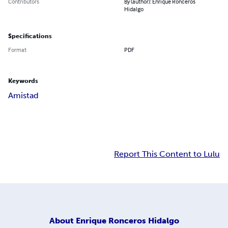
Contributors
By (author): Enrique Ronceros
Hidalgo
Specifications
Format
PDF
Keywords
Amistad
Report This Content to Lulu
About
Enrique Ronceros Hidalgo