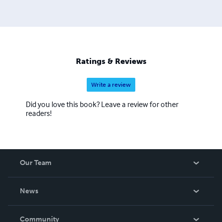
Ratings & Reviews
Write a review
Did you love this book? Leave a review for other
readers!
Our Team
About Us
News
Careers
In The News
Community