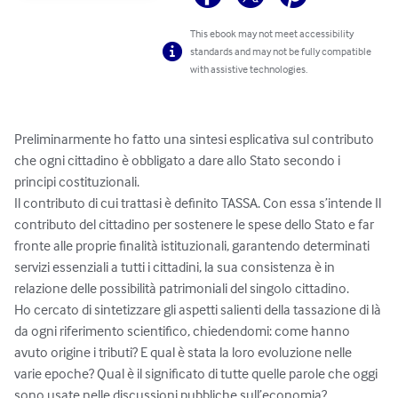
This ebook may not meet accessibility
standards and may not be fully compatible
with assistive technologies.
Preliminarmente ho fatto una sintesi esplicativa sul contributo 
che ogni cittadino è obbligato a dare allo Stato secondo i 
principi costituzionali.

Il contributo di cui trattasi è definito TASSA. Con essa s’intende Il 
contributo del cittadino per sostenere le spese dello Stato e far 
fronte alle proprie finalità istituzionali, garantendo determinati 
servizi essenziali a tutti i cittadini, la sua consistenza è in 
relazione delle possibilità patrimoniali del singolo cittadino.

Ho cercato di sintetizzare gli aspetti salienti della tassazione di là 
da ogni riferimento scientifico, chiedendomi: come hanno 
avuto origine i tributi? E qual è stata la loro evoluzione nelle 
varie epoche? Qual è il significato di tutte quelle parole che oggi 
sono usate nelle discussioni pubbliche sull’economia?
