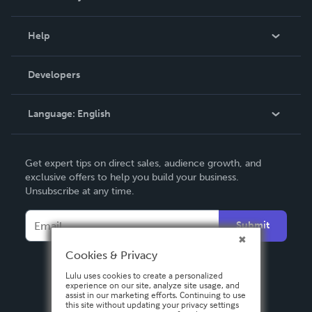
Events
Blog
Help
Videos
Order Lookup
Developers
Podcast
Knowledge Base
Language:
English
Contact Support
English
Get expert tips on direct sales, audience growth, and
Deutsch
exclusive offers to help you build your business.
Unsubscribe at any time.
Français
Italiano
Submit
Español
Cookies & Privacy
Lulu uses cookies to create a personalized
experience on our site, analyze site usage, and
assist in our marketing efforts. Continuing to use
this site without updating your privacy settings