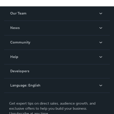
Our Team
About Us
News
Careers
In The News
Community
Events
Blog
Help
Videos
Order Lookup
Developers
Podcast
Knowledge Base
Language:
English
Contact Support
English
Get expert tips on direct sales, audience growth, and
Deutsch
exclusive offers to help you build your business.
Unsubscribe at any time.