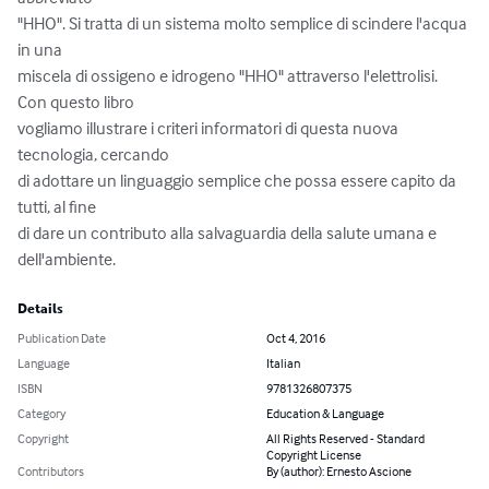
"HHO". Si tratta di un sistema molto semplice di scindere l'acqua 
in una

miscela di ossigeno e idrogeno "HHO" attraverso l'elettrolisi. 
Con questo libro

vogliamo illustrare i criteri informatori di questa nuova 
tecnologia, cercando

di adottare un linguaggio semplice che possa essere capito da 
tutti, al fine

di dare un contributo alla salvaguardia della salute umana e 
dell'ambiente.
Details
Publication Date
Oct 4, 2016
Language
Italian
ISBN
9781326807375
Category
Education & Language
Copyright
All Rights Reserved - Standard
Copyright License
Contributors
By (author): Ernesto Ascione