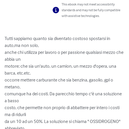
This ebook may not meet accessibility
standards and may not be fully compatible
with assistive technologies.
Tutti sappiamo quanto sia diventato costoso spostarsi in 
auto,ma non solo,

anche chi utilizza per lavoro o per passione qualsiasi mezzo che 
abbia un

motore; che sia un'auto, un camion, un mezzo d'opera, una 
barca, etc.etc.

occorre mettere carburante che sia benzina, gasolio, gpl o 
metano,

comunque ha dei costi. Da parecchio tempo c'è una soluzione 
a basso

costo, che permette non proprio di abbattere per intero i costi 
ma di ridurli

da un 10 ad un 50%. La soluzione si chiama " OSSIDROGENO" 
abbreviato
