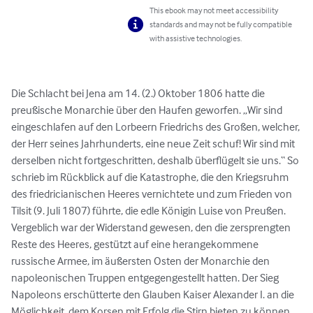
This ebook may not meet accessibility
standards and may not be fully compatible
with assistive technologies.
Die Schlacht bei Jena am 14. (2.) Oktober 1806 hatte die 
preußische Monarchie über den Haufen geworfen. „Wir sind 
eingeschlafen auf den Lorbeern Friedrichs des Großen, welcher, 
der Herr seines Jahrhunderts, eine neue Zeit schuf! Wir sind mit 
derselben nicht fortgeschritten, deshalb überflügelt sie uns.“ So 
schrieb im Rückblick auf die Katastrophe, die den Kriegsruhm 
des friedricianischen Heeres vernichtete und zum Frieden von 
Tilsit (9. Juli 1807) führte, die edle Königin Luise von Preußen. 
Vergeblich war der Widerstand gewesen, den die zersprengten 
Reste des Heeres, gestützt auf eine herangekommene 
russische Armee, im äußersten Osten der Monarchie den 
napoleonischen Truppen entgegengestellt hatten. Der Sieg 
Napoleons erschütterte den Glauben Kaiser Alexander I. an die 
Möglichkeit, dem Korsen mit Erfolg die Stirn bieten zu können, 