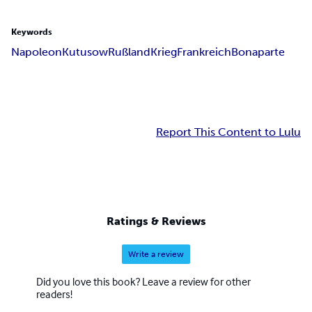
Keywords
Napoleon
Kutusow
Rußland
Krieg
Frankreich
Bonaparte
Report This Content to Lulu
Ratings & Reviews
Write a review
Did you love this book? Leave a review for other
readers!