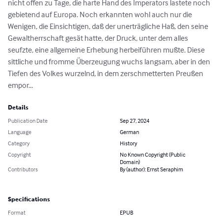
nicht offen zu Tage, die harte Hand des Imperators lastete noch 
gebietend auf Europa. Noch erkannten wohl auch nur die 
Wenigen, die Einsichtigen, daß der unerträgliche Haß, den seine 
Gewaltherrschaft gesät hatte, der Druck, unter dem alles 
seufzte, eine allgemeine Erhebung herbeiführen mußte. Diese 
sittliche und fromme Überzeugung wuchs langsam, aber in den 
Tiefen des Volkes wurzelnd, in dem zerschmetterten Preußen 
empor...
Details
Publication Date
Sep 27, 2024
Language
German
Category
History
Copyright
No Known Copyright (Public
Domain)
Contributors
By (author): Ernst Seraphim
Specifications
Format
EPUB