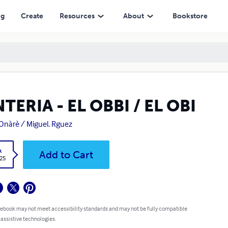
ng
Create
Resources
About
Bookstore
TERIA - EL OBBI / EL OBI
Onàrè / Miguel. Rguez
k
Add to Cart
.25
 ebook may not meet accessibility standards and may not be fully compatible
 assistive technologies.