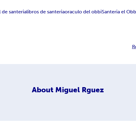
 de santeria
libros de santeria
oraculo del obbi
Santeria el Obb
R
About
Miguel Rguez