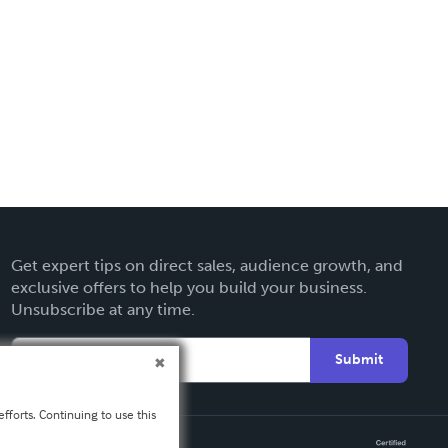
Get expert tips on direct sales, audience growth, and
exclusive offers to help you build your business.
Unsubscribe at any time.
Submit
fforts. Continuing to use this