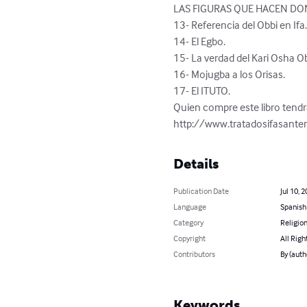
LAS FIGURAS QUE HACEN DON
13- Referencia del Obbi en Ifa.
14- El Egbo. 

15- La verdad del Kari Osha Ob
16- Mojugba a los Orisas. 

17- El ITUTO. 

Quien compre este libro tendr
http://www.tratadosifasante
Details
Publication Date
Jul 10, 
Language
Spanish
Category
Religion
Copyright
All Righ
Contributors
By (auth
Keywords