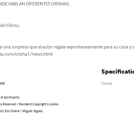
DE HABLAN DIFERENTES ORISHAS.



ini Olonu. 

a una sorpresa que el autor regala expontaneamente para su casa y 
ria.com/orisha1/news.html
Specificati
2008
Format
 & Spirituality
ts Reserved - Standard Copyright License
or): Esù Onàrè / Miguel. Rguez