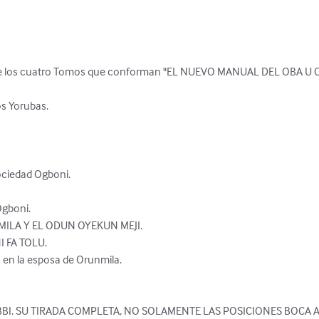
I de los cuatro Tomos que conforman "EL NUEVO MANUAL DEL OBA U ORI
 Yorubas. 

ociedad Ogboni. 

gboni. 

ILA Y EL ODUN OYEKUN MEJI. 

 FA TOLU.

en la esposa de Orunmila. 

BI. SU TIRADA COMPLETA, NO SOLAMENTE LAS POSICIONES BOCA A