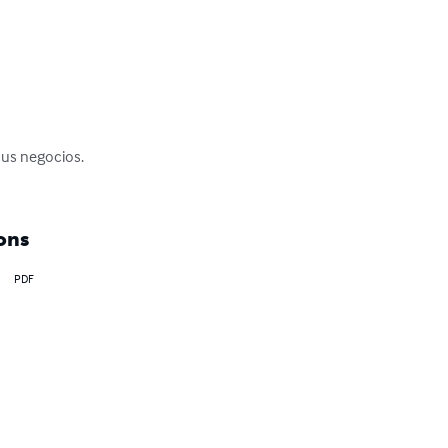
sus negocios. 
ons
PDF