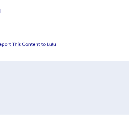
i
eport This Content to Lulu