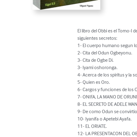
El libro del Obbi es el Tomo-
siguientes secretos: 

1- El cuerpo humano segun los
2- Cita del Odun Ogbeyonu. 

3- Cita de Ogbe Di. 

3- Iyami oshoronga. 

4- Acerca de los spiritus y la s
5- Quien es Oro.

6- Cargos y funciones de los O
7- ONIFA, LA MANO DE ORUNM
8- EL SECRETO DE ADELE WANI
9- De como Odun se convirtio 
10- Iyanifa o Apetebi Ayafa. 

11- EL ORIATE. 

12- LA PRESENTACON DEL OB