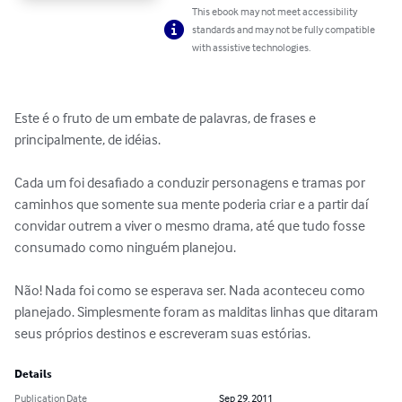
This ebook may not meet accessibility
standards and may not be fully compatible
with assistive technologies.
Este é o fruto de um embate de palavras, de frases e 
principalmente, de idéias.

Cada um foi desafiado a conduzir personagens e tramas por 
caminhos que somente sua mente poderia criar e a partir daí 
convidar outrem a viver o mesmo drama, até que tudo fosse 
consumado como ninguém planejou.

Não! Nada foi como se esperava ser. Nada aconteceu como 
planejado. Simplesmente foram as malditas linhas que ditaram 
seus próprios destinos e escreveram suas estórias.
Details
Publication Date
Sep 29, 2011