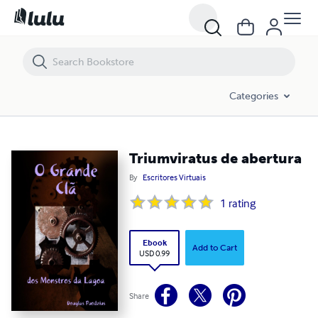
Triumviratus de abertura
Categories
Triumviratus de abertura
By
Escritores Virtuais
1
rating
Ebook
Add to Cart
USD 0.99
Share