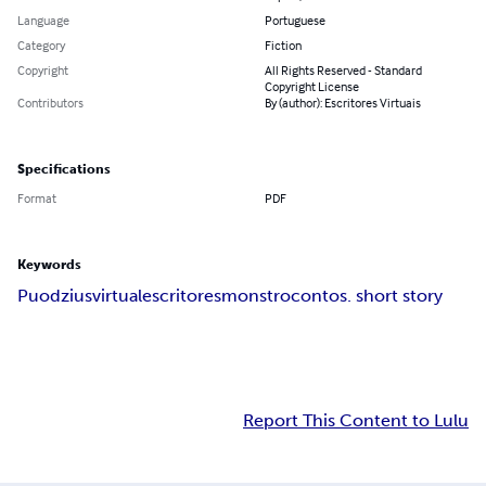
Language
Portuguese
Category
Fiction
Copyright
All Rights Reserved - Standard
Copyright License
Contributors
By (author): Escritores Virtuais
Specifications
Format
PDF
Keywords
Puodzius
virtual
escritores
monstro
contos. short story
Report This Content to Lulu