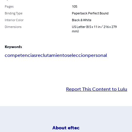
Pages
105
Binding Type
Paperback Perfect Bound
Interior Color
Black & White
Dimensions
US Letter (8.5 x 11 in / 216 x 279
mm)
Keywords
competencias
reclutamiento
seleccion
personal
Report This Content to Lulu
About
eftec