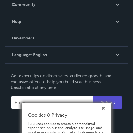
In The News
Community
Events
Blog
Help
Videos
Order Lookup
Developers
Podcast
Knowledge Base
Language:
English
Contact Support
English
Get expert tips on direct sales, audience growth, and
Deutsch
exclusive offers to help you build your business.
Unsubscribe at any time.
Français
Italiano
Submit
Español
Cookies & Privacy
Lulu uses cookies to create a personalized
experience on our site, analyze site usage, and
assist in our marketing efforts. Continuing to use