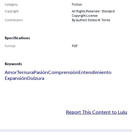
Category
Fiction
Copyright
All Rights Reserved - Standard
Copyright License
Contributors
By (author): Estela M. Torres
Specifications
Format
PDF
Keywords
Amor
Ternura
Pasión
Comprensión
Entendimiento
Expansión
Dulzura
Report This Content to Lulu