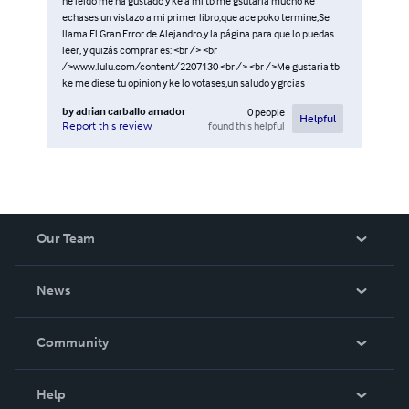
he leido me ha gustado y ke a mi tb me gsutaria mucho ke
echases un vistazo a mi primer libro,que ace poko termine,Se
llama El Gran Error de Alejandro,y la página para que lo puedas
leer, y quizás comprar es: <br /> <br
/>www.lulu.com/content/2207130 <br /> <br />Me gustaria tb
ke me diese tu opinion y ke lo votases,un saludo y grcias
by
adrian carballo amador
0
people
Helpful
found this helpful
Report this review
Our Team
About Us
News
Careers
In The News
Community
Events
Blog
Help