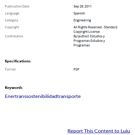
Publication Date
Sep 28, 2011
Language
Spanish
Category
Engineering
Copyright
All Rights Reserved - Standard
Copyright License
Contributors
By (author): Estudios y
Programas Estudios y
Programas
Specifications
Format
PDF
Keywords
Enertrans
sostenibilidad
transporte
Report This Content to Lulu