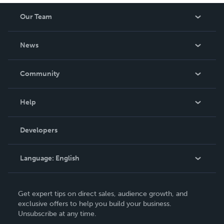
Our Team
About Us
News
Careers
In The News
Community
Events
Blog
Help
Videos
Order Lookup
Developers
Podcast
Knowledge Base
Language:
English
Contact Support
English
Get expert tips on direct sales, audience growth, and
Deutsch
exclusive offers to help you build your business.
Unsubscribe at any time.
Français