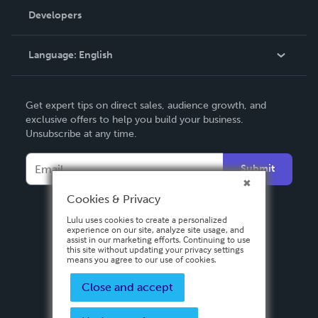
Order Lookup
Developers
Podcast
Knowledge Base
Language:
English
Contact Support
English
Get expert tips on direct sales, audience growth, and
Deutsch
exclusive offers to help you build your business.
Unsubscribe at any time.
Français
Italiano
Submit
Español
Cookies & Privacy
Lulu uses cookies to create a personalized
experience on our site, analyze site usage, and
assist in our marketing efforts. Continuing to use
this site without updating your privacy settings
means you agree to our use of cookies.
Close and accept