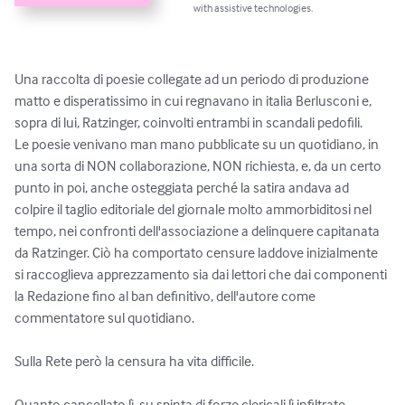
with assistive technologies.
Una raccolta di poesie collegate ad un periodo di produzione 
matto e disperatissimo in cui regnavano in italia Berlusconi e, 
sopra di lui, Ratzinger, coinvolti entrambi in scandali pedofili.

Le poesie venivano man mano pubblicate su un quotidiano, in 
una sorta di NON collaborazione, NON richiesta, e, da un certo 
punto in poi, anche osteggiata perché la satira andava ad 
colpire il taglio editoriale del giornale molto ammorbiditosi nel 
tempo, nei confronti dell'associazione a delinquere capitanata 
da Ratzinger. Ciò ha comportato censure laddove inizialmente 
si raccoglieva apprezzamento sia dai lettori che dai componenti 
la Redazione fino al ban definitivo, dell'autore come 
commentatore sul quotidiano.

Sulla Rete però la censura ha vita difficile.

Quanto cancellato lì, su spinta di forze clericali lì infiltrate, 