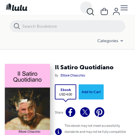
Il Satiro Quotidiano
Categories
Il Satiro Quotidiano
By
Ettore Chiacchio
Ebook
Add to Cart
USD 4.00
Share
This ebook may not meet accessibility
standards and may not be fully compatible