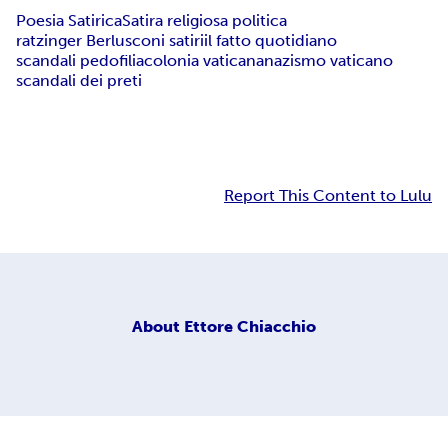
Poesia Satirica
Satira religiosa politica
ratzinger Berlusconi satiri
il fatto quotidiano
scandali pedofilia
colonia vaticana
nazismo vaticano
scandali dei preti
Report This Content to Lulu
About
Ettore Chiacchio