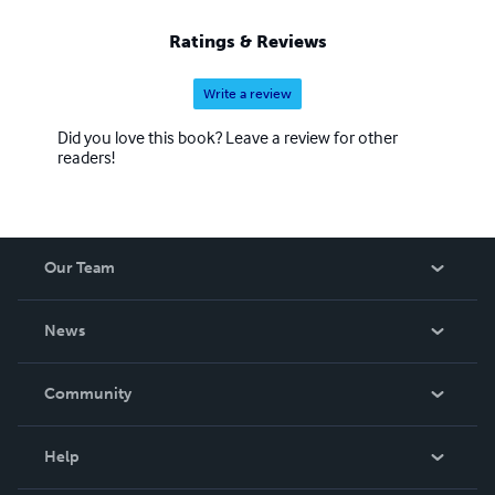
Ratings & Reviews
Write a review
Did you love this book? Leave a review for other
readers!
Our Team
About Us
News
Careers
In The News
Community
Events
Blog
Help
Videos