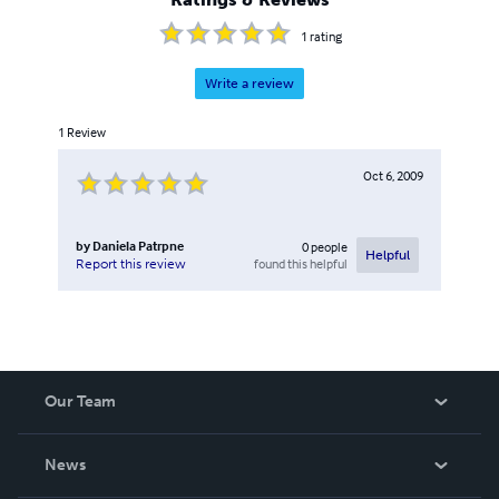
1
rating
Write a review
1
Review
Oct 6, 2009
by
Daniela Patrpne
0
people
Helpful
found this helpful
Report this review
Our Team
About Us
News
Careers