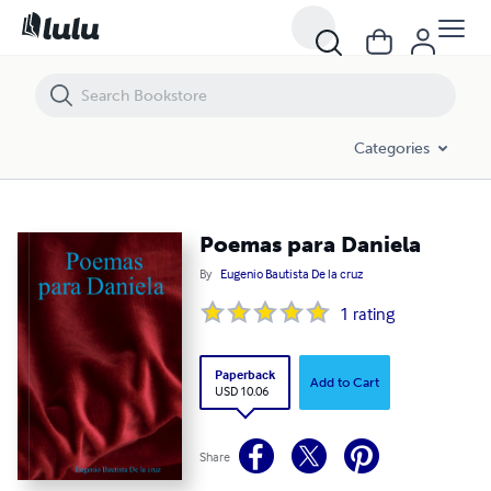
Poemas para Daniela
Categories
Poemas para Daniela
By
Eugenio Bautista De la cruz
1
rating
Paperback
Add to Cart
USD 10.06
Share