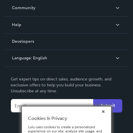
In The News
Community
Events
Blog
Help
Videos
Order Lookup
Developers
Podcast
Knowledge Base
Language:
English
Contact Support
English
Get expert tips on direct sales, audience growth, and
Deutsch
exclusive offers to help you build your business.
Unsubscribe at any time.
Français
Italiano
Submit
Español
Cookies & Privacy
Lulu uses cookies to create a personalized
experience on our site, analyze site usage, and