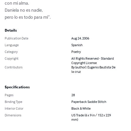
con mi alma.

Daniela no es nadie,

pero lo es todo para mi”.
Details
Publication Date
Aug 24, 2006
Language
Spanish
Category
Poetry
Copyright
All Rights Reserved - Standard
Copyright License
Contributors
By (author): Eugenio Bautista De
la cruz
Specifications
Pages
28
Binding Type
Paperback Saddle Stitch
Interior Color
Black & White
Dimensions
US Trade (6 x 9 in / 152 x 229
mm)