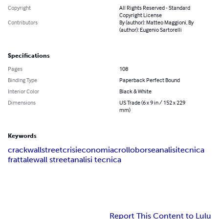
Copyright
All Rights Reserved - Standard
Copyright License
Contributors
By (author): Matteo Maggioni, By
(author): Eugenio Sartorelli
Specifications
Pages
108
Binding Type
Paperback Perfect Bound
Interior Color
Black & White
Dimensions
US Trade (6 x 9 in / 152 x 229
mm)
Keywords
crack
wall
street
crisi
economia
crollo
borse
analisi
tecnica
frattale
wall street
analisi tecnica
Report This Content to Lulu