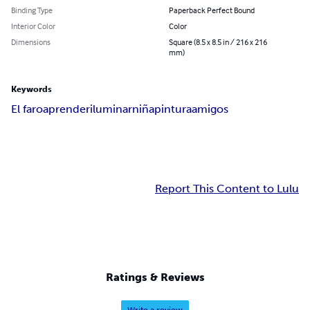
Binding Type
Paperback Perfect Bound
Interior Color
Color
Dimensions
Square (8.5 x 8.5 in / 216 x 216
mm)
Keywords
El faro
aprender
iluminar
niña
pintura
amigos
Report This Content to Lulu
Ratings & Reviews
Write a review