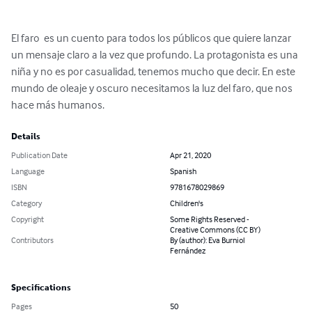
El faro  es un cuento para todos los públicos que quiere lanzar 
un mensaje claro a la vez que profundo. La protagonista es una 
niña y no es por casualidad, tenemos mucho que decir. En este 
mundo de oleaje y oscuro necesitamos la luz del faro, que nos 
hace más humanos.
Details
Publication Date
Apr 21, 2020
Language
Spanish
ISBN
9781678029869
Category
Children's
Copyright
Some Rights Reserved -
Creative Commons (CC BY)
Contributors
By (author): Eva Burniol
Fernández
Specifications
Pages
50