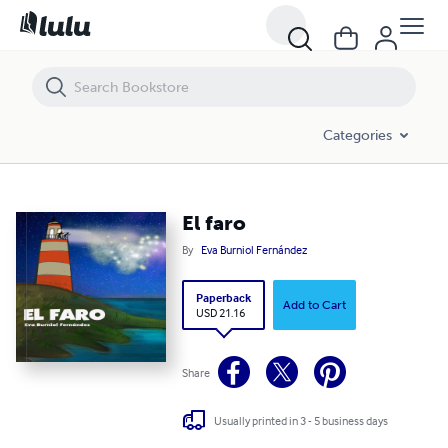
El faro
Categories
El faro
By
Eva Burniol Fernández
Paperback
Add to Cart
USD 21.16
Share
Usually printed in 3 - 5 business days