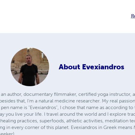
R
About
Evexiandros
n author, documentary filmmaker, certified yoga instructor, and
esides that, I’m a natural medicine researcher. My real passion
’s pen name is "Evexiandros", I chose that name as according t
y you live your life. I travel around the world and I explore tra
k healing practices, superfoods, athletic activities, meditation 
ing in every corner of this planet. Evexiandros in Greek means
seeker).