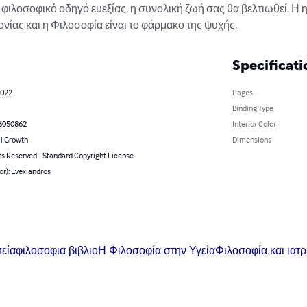
ιλοσοφικό οδηγό ευεξίας, η συνολική ζωή σας θα βελτιωθεί. Η ηθι
νίας και η Φιλοσοφία είναι το φάρμακο της ψυχής.
Specificati
2022
Pages
Binding Type
6050862
Interior Color
l Growth
Dimensions
ts Reserved - Standard Copyright License
or): Evexiandros
εία
φιλοσοφια βιβλιο
Η Φιλοσοφία στην Υγεία
Φιλοσοφία και ιατ