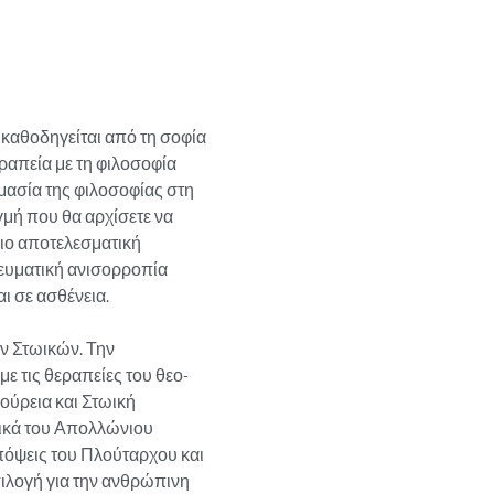
 καθοδηγείται από τη σοφία 
απεία με τη φιλοσοφία 
μασία της φιλοσοφίας στη 
μή που θα αρχίσετε να 
πιο αποτελεσματική 
νευματική ανισορροπία 
σε ασθένεια. 

ων Στωικών. Την 
ε τις θεραπείες του θεο-
ύρεια και Στωική 
ικά του Απολλώνιου 
πόψεις του Πλούταρχου και 
πιλογή για την ανθρώπινη 