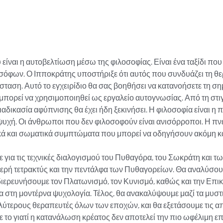
είναι η αυτοβελτίωση μέσω της φιλοσοφίας. Είναι ένα ταξίδι που
όφων. Ο Ιπποκράτης υποστήριξε ότι αυτός που συνδυάζει τη θερ
σταση. Αυτό το εγχειρίδιο θα σας βοηθήσει να κατανοήσετε τη ση
μπορεί να χρησιμοποιηθεί ως εργαλείο αυτογνωσίας. Από τη στιγ
 διαδικασία αφύπνισης θα έχει ήδη ξεκινήσει. Η φιλοσοφία είναι η 
ν ψυχή. Οι άνθρωποι που δεν φιλοσοφούν είναι ανισόρροποι. Η π
ά και σωματικά συμπτώματα που μπορεί να οδηγήσουν ακόμη και 
με για τις τεχνικές διαλογισμού του Πυθαγόρα, του Σωκράτη και τ
 ιερή τετρακτύς και την πεντάλφα των Πυθαγορείων. Θα αναλύσουμ
ερευνήσουμε τον Πλατωνισμό, τον Κυνισμό, καθώς και την Επικο
 στη μοντέρνα ψυχολογία. Τέλος, θα ανακαλύψουμε μαζί τα μυστ
λύτερους θεραπευτές όλων των εποχών, και θα εξετάσουμε τις α
 το γιατί η κατανάλωση κρέατος δεν αποτελεί την πιο ωφέλιμη ε