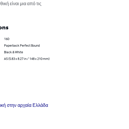
κή είναι μια από τις 
ons
160
Paperback Perfect Bound
Black & White
A5 (5.83 x 8.27 in / 148 x 210 mm)
ρική στην αρχαία Ελλάδα