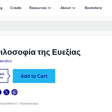
ng
Create
Resources
About
Bookstore
ιλοσοφία της Ευεξίας
iandros
ack
Add to Cart
.99
lly printed in 3 - 5 business days