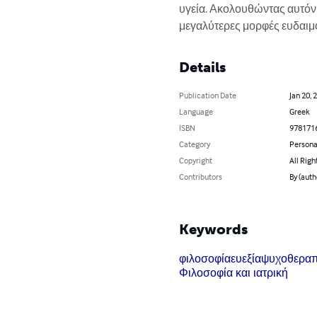
υγεία. Ακολουθώντας αυτόν φ
μεγαλύτερες μορφές ευδαιμο
Details
Publication Date
Jan 20, 
Language
Greek
ISBN
978171
Category
Persona
Copyright
All Righ
Contributors
By (auth
Keywords
φιλοσοφία
ευεξία
ψυχοθεραπ
Φιλοσοφία και ιατρική