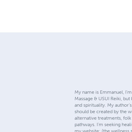
My name is Emmanuel, I’m a
Massage & USUI Reiki, but b
and spirituality. My author
should be created by the wa
alternative treatments, fol
pathways. I’m seeking heal
my website: (the wellness 