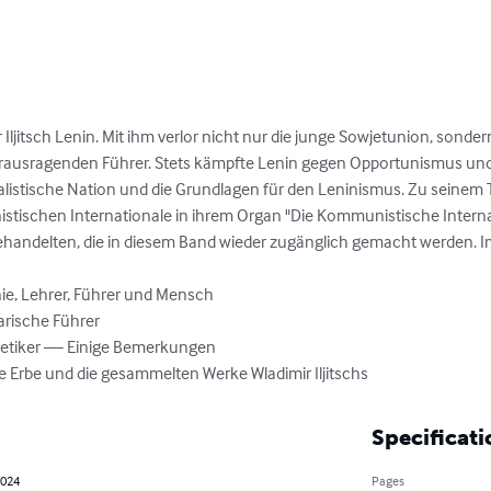
ljitsch Lenin. Mit ihm verlor nicht nur die junge Sowjetunion, sonder
erausragenden Führer. Stets kämpfte Lenin gegen Opportunismus un
zialistische Nation und die Grundlagen für den Leninismus. Zu seinem 
ischen Internationale in ihrem Organ "Die Kommunistische Internation
handelten, die in diesem Band wieder zugänglich gemacht werden. Im
ie, Lehrer, Führer und Mensch

arische Führer

oretiker — Einige Bemerkungen

he Erbe und die gesammelten Werke Wladimir Iljitschs
Specificati
2024
Pages