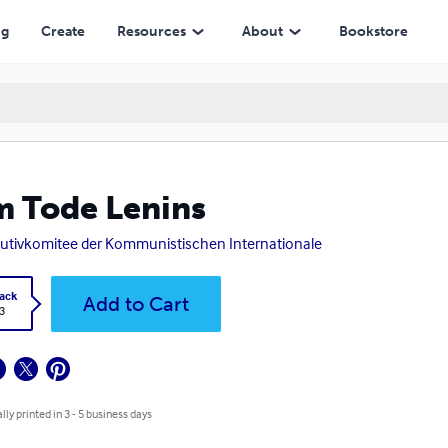
ng
Create
Resources
About
Bookstore
 Tode Lenins
utivkomitee der Kommunistischen Internationale
ack
Add to Cart
3
lly printed in 3 - 5 business days