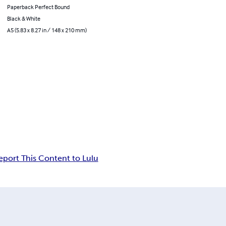
Paperback Perfect Bound
Black & White
A5 (5.83 x 8.27 in / 148 x 210 mm)
eport This Content to Lulu