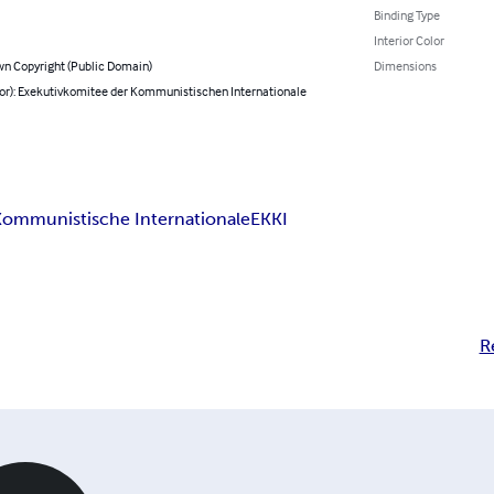
Binding Type
Interior Color
n Copyright (Public Domain)
Dimensions
hor): Exekutivkomitee der Kommunistischen Internationale
Kommunistische Internationale
EKKI
R