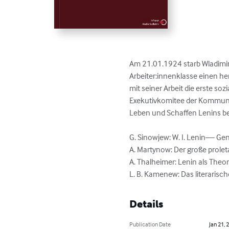
Am 21.01.1924 starb Wladimir I
Arbeiter:innenklasse einen h
mit seiner Arbeit die erste so
Exekutivkomitee der Kommunist
Leben und Schaffen Lenins be
G. Sinowjew: W. I. Lenin— Gen
A. Martynow: Der große prolet
A. Thalheimer: Lenin als The
L. B. Kamenew: Das literarisc
Details
Publication Date
Jan 21, 