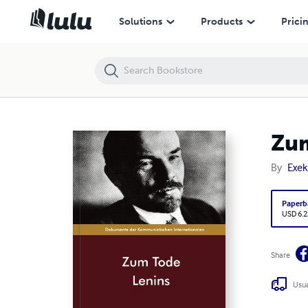
Zum Tode Lenins
Solutions
Products
Prici
Zum
By
Exek
Paperb
USD 6.2
Share
Usua