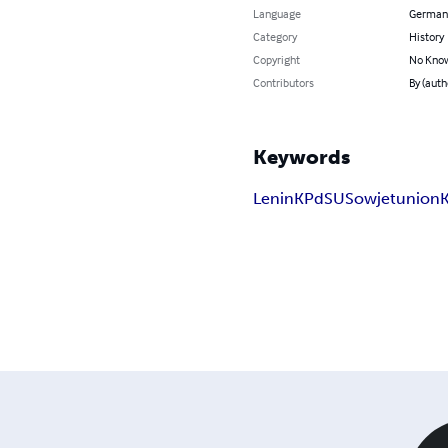
Language
German
Category
History
Copyright
No Know
Contributors
By (aut
Keywords
Lenin
KPdSU
Sowjetunion