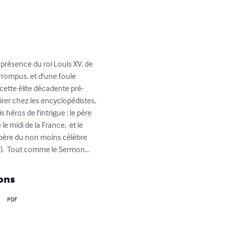
 présence du roi Louis XV, de 
rompus, et d'une foule 
cette élite décadente pré-
irer chez les encyclopédistes, 
héros de l'intrigue : le père 
midi de la France,  et le 
père du non moins célèbre 
3).  Tout comme le Sermon...
ons
PDF