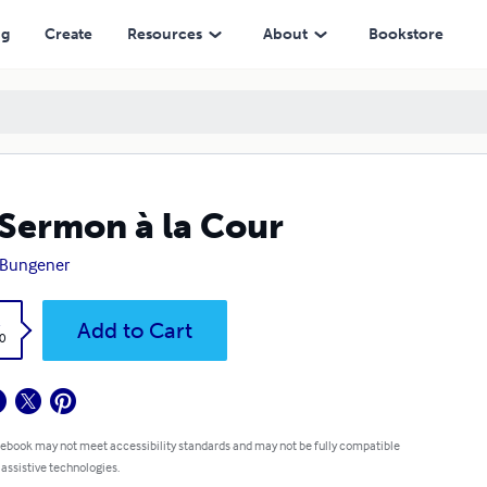
ng
Create
Resources
About
Bookstore
Sermon à la Cour
x Bungener
k
Add to Cart
0
 ebook may not meet accessibility standards and may not be fully compatible
 assistive technologies.