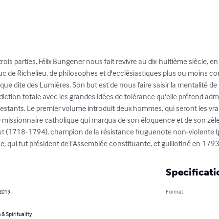
is parties, Félix Bungener nous fait revivre au dix-huitième siècle, en
de Richelieu, de philosophes et d'ecclésiastiques plus ou moins cor
ue dite des Lumières. Son but est de nous faire saisir la mentalité de 
diction totale avec les grandes idées de tolérance qu'elle prétend adm
estants. Le premier volume introduit deux hommes, qui seront les vrais 
issionnaire catholique qui marqua de son éloquence et de son zèle le 
ut (1718-1794), champion de la résistance huguenote non-violente (
, qui fut président de l'Assemblée constituante, et guillotiné en 179
Specificati
 2019
Format
 & Spirituality