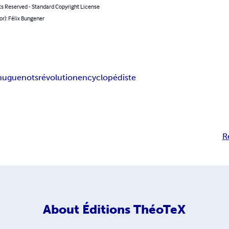
ts Reserved - Standard Copyright License
or): Félix Bungener
huguenots
révolution
encyclopédiste
R
About
Éditions ThéoTeX