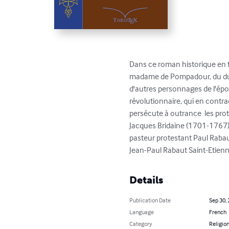
Dans ce roman historique en tro
madame de Pompadour, du duc 
d'autres personnages de l'époq
révolutionnaire, qui en contra
persécute à outrance  les prot
Jacques Bridaine (1701-1767) m
pasteur protestant Paul Raba
Jean-Paul Rabaut Saint-Etienne
Details
Publication Date
Sep 30,
Language
French
Category
Religion