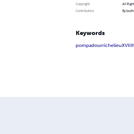
Copyright
All Righ
Contributors
By (auth
Keywords
pompadour
richelieu
XVIII