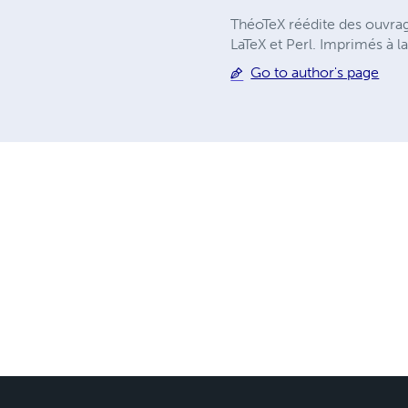
ThéoTeX réédite des ouvrag
LaTeX et Perl. Imprimés à la
Go to author's page