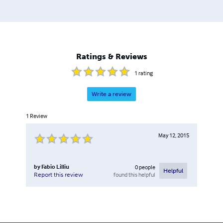
Ratings & Reviews
1
rating
Write a review
1
Review
May 12, 2015
by
Fabio Lilliu
0
people
Helpful
found this helpful
Report this review