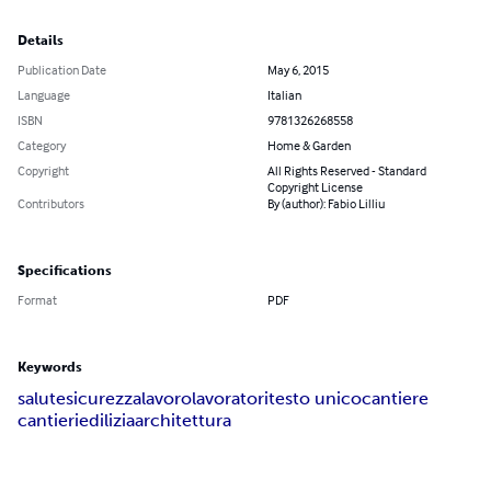
Details
Publication Date
May 6, 2015
Language
Italian
ISBN
9781326268558
Category
Home & Garden
Copyright
All Rights Reserved - Standard
Copyright License
Contributors
By (author): Fabio Lilliu
Specifications
Format
PDF
Keywords
salute
sicurezza
lavoro
lavoratori
testo unico
cantiere
cantieri
edilizia
architettura