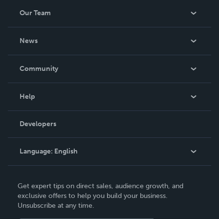
Our Team
About Us
News
Careers
In The News
Community
Events
Blog
Help
Videos
Order Lookup
Developers
Podcast
Knowledge Base
Language:
English
Contact Support
English
Get expert tips on direct sales, audience growth, and
Deutsch
exclusive offers to help you build your business.
Unsubscribe at any time.
Français