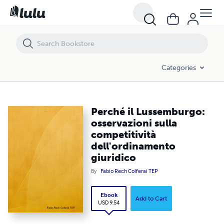
Perché il Lussemburgo: osservazioni sulla competitività dell'ordiname
Categories
Perché il Lussemburgo:
osservazioni sulla
competitività
dell'ordinamento
giuridico
By
Fabio Rech Colferai TEP
Ebook
Add to Cart
USD 9.54