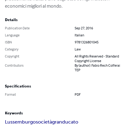
economici migliori al mondo.
Details
Publication Date
Sep 27, 2016
Language
Italian
ISBN
9781326801045
Category
Law
Copyright
All Rights Reserved - Standard
Copyright License
Contributors
By (author): Fabio Rech Colferai
TEP
Specifications
Format
PDF
Keywords
Lussemburgo
società
granducato