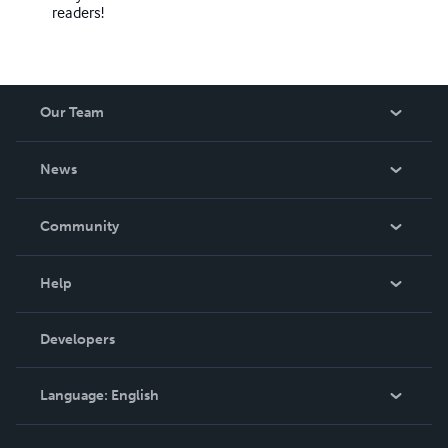
readers!
Our Team
About Us
News
Careers
In The News
Community
Events
Blog
Help
Videos
Order Lookup
Developers
Podcast
Knowledge Base
Language:
English
Contact Support
English