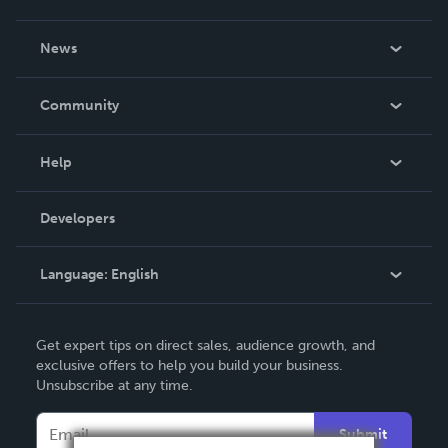
About Us
News
Careers
In The News
Community
Events
Blog
Help
Videos
Order Lookup
Developers
Podcast
Knowledge Base
Language:
English
Contact Support
English
Get expert tips on direct sales, audience growth, and
Deutsch
exclusive offers to help you build your business.
Unsubscribe at any time.
Français
Italiano
Submit