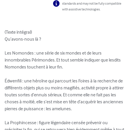
standards and may not be fully compatible
with assistive technologies.
(Texte intégral)

Qu’avons-nous là ?

Les Nomondes : une série de six mondes et de leurs 
innombrables Périmondes. Et tout semble indiquer que lesdits 
Nomondes touchent à leur fin.

Édwenfili : une héroïne qui parcourt les Foires à la recherche de 
différents objets plus ou moins magifiés, activité propre à attirer 
toutes sortes d’ennuis sérieux. Et comme elle ne fait pas les 
choses à moitié, elle s’est mise en tête d’acquérir les anciennes 
pierres de puissance : les amelunes.

La Prophincesse : figure légendaire censée prévenir ou 
précipiter la fin, qui se retrouvera bien évidemment mêlée à tout 