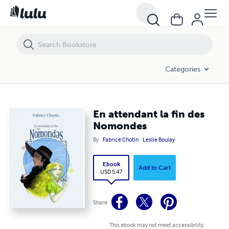
En attendant la fin des Nomondes
Categories
En attendant la fin des
Nomondes
By
Fabrice Chotin
Leslie Boulay
Ebook
Add to Cart
USD 5.47
Share
This ebook may not meet accessibility